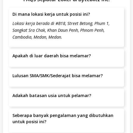
Di mana lokasi kerja untuk posisi ini?
Lokasi kerja berada di #B18, Street Betong, Phum 1,
Sangkat Sra Chak, Khan Daun Penh, Phnom Penh,
Cambodia, Medan, Medan.
Apakah di luar daerah bisa melamar?
Ya, pelamar dari luar daerah dipersilakan melamar
selama bersedia bekerja di #B18, Street Betong, Phum 1,
Lulusan SMA/SMK/Sederajat bisa melamar?
Sangkat Sra Chak, Khan Daun Penh, Phnom Penh,
Posisi ini memerlukan pendidikan minimal
Cambodia, Medan, Medan.
Diploma/D1/D2/D3.
Adakah batasan usia untuk pelamar?
Batas usia pelamar adalah tahun.
Seberapa banyak pengalaman yang dibutuhkan
untuk posisi ini?
Pengalaman yang dibutuhkan adalah minimal 1-2 Tahun.