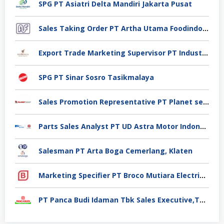
SPG PT Asiatri Delta Mandiri Jakarta Pusat
Sales Taking Order PT Artha Utama Foodindo Tangerang
Export Trade Marketing Supervisor PT Industri Jamu Dan Farmasi Sido Muncul Tbk, Jakarta
SPG PT Sinar Sosro Tasikmalaya
Sales Promotion Representative PT Planet selancar Mandiri, Pontianak
Parts Sales Analyst PT UD Astra Motor Indonesia, Jakarta Utara
Salesman PT Arta Boga Cemerlang, Klaten
Marketing Specifier PT Broco Mutiara Electrical Industry, Tangerang
PT Panca Budi Idaman Tbk Sales Executive,Tangerang