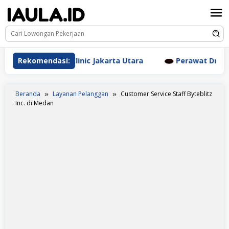
Loncat
ke
konten
esthetic Clinic Jakarta Utara
Rekomendasi:
Perawat Dr. Triyanti S
Beranda
Layanan Pelanggan
Customer Service Staff Byteblitz
Inc. di Medan