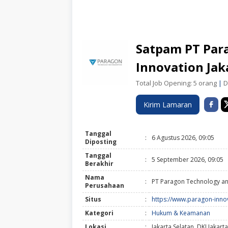
Satpam PT Par
Innovation Jak
Total Job Opening: 5 orang
|
Di
Kirim Lamaran
Tanggal
:
6 Agustus 2026, 09:05
Diposting
Tanggal
:
5 September 2026, 09:05
Berakhir
Nama
:
PT Paragon Technology an
Perusahaan
Situs
:
https://www.paragon-inno
Kategori
:
Hukum & Keamanan
Lokasi
:
Jakarta Selatan, DKI Jakarta