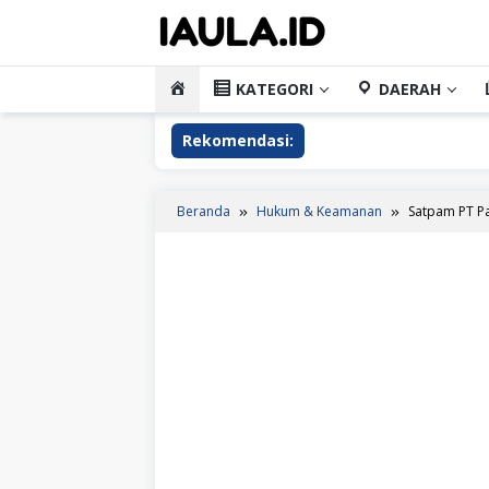
Loncat
ke
konten
HOME
KATEGORI
DAERAH
Rekomendasi:
Beranda
Hukum & Keamanan
Satpam PT Pa