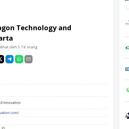
agon Technology and
arta
lihat oleh 5.7 K orang
d Innovation
vation.com/
, ID