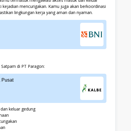
asmu termasuk mengawasi akses masuk dan keluar
uti kejadian mencurigakan. Kamu juga akan berkoordinasi
stikan lingkungan kerja yang aman dan nyaman.
ab Satpam di PT Paragon:
 Pusat
dan keluar gedung
ahaan
curigakan
aan