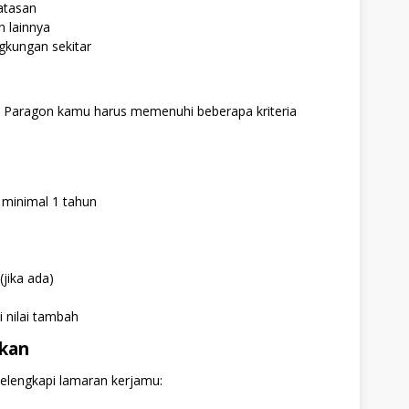
atasan
 lainnya
gkungan sekitar
T Paragon kamu harus memenuhi beberapa kriteria
 minimal 1 tahun
(jika ada)
i nilai tambah
hkan
lengkapi lamaran kerjamu: