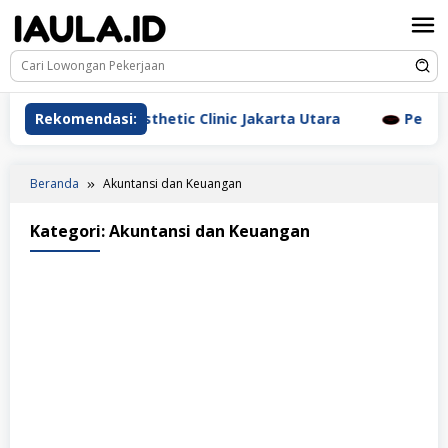
Loncat
ke
konten
Beauderm Aesthetic Clinic Jakarta Utara
Rekomendasi:
Perawat Dr. 
Beranda
Akuntansi dan Keuangan
Kategori:
Akuntansi dan Keuangan