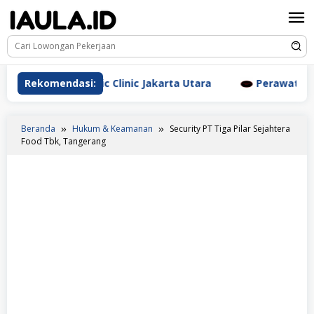
Loncat
ke
konten
m Aesthetic Clinic Jakarta Utara
Rekomendasi:
Perawat Dr. Triyant
Beranda
Hukum & Keamanan
Security PT Tiga Pilar Sejahtera
Food Tbk, Tangerang