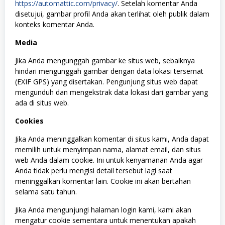
https://automattic.com/privacy/
. Setelah komentar Anda
disetujui, gambar profil Anda akan terlihat oleh publik dalam
konteks komentar Anda.
Media
Jika Anda mengunggah gambar ke situs web, sebaiknya
hindari mengunggah gambar dengan data lokasi tersemat
(EXIF GPS) yang disertakan. Pengunjung situs web dapat
mengunduh dan mengekstrak data lokasi dari gambar yang
ada di situs web.
Cookies
Jika Anda meninggalkan komentar di situs kami, Anda dapat
memilih untuk menyimpan nama, alamat email, dan situs
web Anda dalam cookie. Ini untuk kenyamanan Anda agar
Anda tidak perlu mengisi detail tersebut lagi saat
meninggalkan komentar lain. Cookie ini akan bertahan
selama satu tahun.
Jika Anda mengunjungi halaman login kami, kami akan
mengatur cookie sementara untuk menentukan apakah