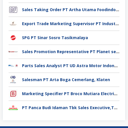
Sales Taking Order PT Artha Utama Foodindo Tangerang
Export Trade Marketing Supervisor PT Industri Jamu Dan Farmasi Sido Muncul Tbk, Jakarta
SPG PT Sinar Sosro Tasikmalaya
Sales Promotion Representative PT Planet selancar Mandiri, Pontianak
Parts Sales Analyst PT UD Astra Motor Indonesia, Jakarta Utara
Salesman PT Arta Boga Cemerlang, Klaten
Marketing Specifier PT Broco Mutiara Electrical Industry, Tangerang
PT Panca Budi Idaman Tbk Sales Executive,Tangerang