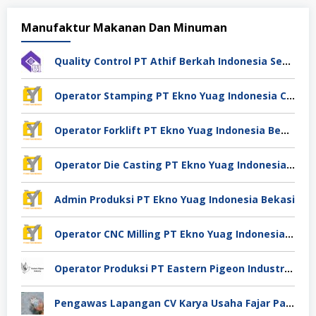
Manufaktur Makanan Dan Minuman
Quality Control PT Athif Berkah Indonesia Semarang
Operator Stamping PT Ekno Yuag Indonesia Cikarang
Operator Forklift PT Ekno Yuag Indonesia Bekasi
Operator Die Casting PT Ekno Yuag Indonesia Bekasi
Admin Produksi PT Ekno Yuag Indonesia Bekasi
Operator CNC Milling PT Ekno Yuag Indonesia Bekasi
Operator Produksi PT Eastern Pigeon Industry Deli Serdang
Pengawas Lapangan CV Karya Usaha Fajar Pasuruan