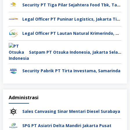
Security PT Tiga Pilar Sejahtera Food Tbk, Tangerang
Legal Officer PT Puninar Logistics, Jakarta Timur
Legal Officer PT Lautan Natural Krimerindo, Mojokerto
Satpam PT Otsuka Indonesia, Jakarta Selatan
Security Pabrik PT Tirta Investama, Samarinda
Administrasi
Sales Canvasing Sinar Mentari Diesel Surabaya
SPG PT Asiatri Delta Mandiri Jakarta Pusat