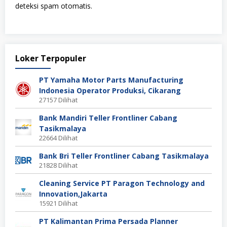
deteksi spam otomatis.
Loker Terpopuler
PT Yamaha Motor Parts Manufacturing
Indonesia Operator Produksi, Cikarang
27157 Dilihat
Bank Mandiri Teller Frontliner Cabang
Tasikmalaya
22664 Dilihat
Bank Bri Teller Frontliner Cabang Tasikmalaya
21828 Dilihat
Cleaning Service PT Paragon Technology and
Innovation,Jakarta
15921 Dilihat
PT Kalimantan Prima Persada Planner