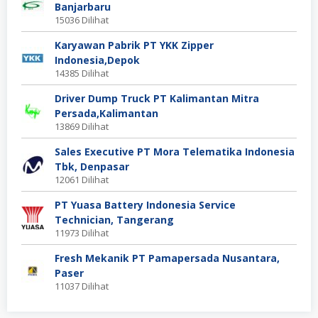
Banjarbaru
15036 Dilihat
Karyawan Pabrik PT YKK Zipper
Indonesia,Depok
14385 Dilihat
Driver Dump Truck PT Kalimantan Mitra
Persada,Kalimantan
13869 Dilihat
Sales Executive PT Mora Telematika Indonesia
Tbk, Denpasar
12061 Dilihat
PT Yuasa Battery Indonesia Service
Technician, Tangerang
11973 Dilihat
Fresh Mekanik PT Pamapersada Nusantara,
Paser
11037 Dilihat