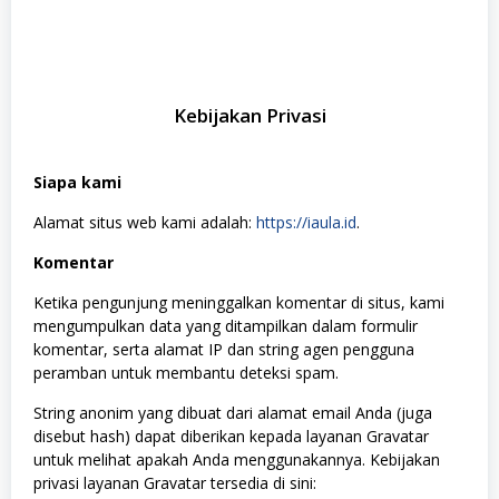
Kebijakan Privasi
Oleh
admin
Diposting
Siapa kami
pada
Oktober
10,
Alamat situs web kami adalah:
https://iaula.id
.
2024
Komentar
Ketika pengunjung meninggalkan komentar di situs, kami
mengumpulkan data yang ditampilkan dalam formulir
komentar, serta alamat IP dan string agen pengguna
peramban untuk membantu deteksi spam.
String anonim yang dibuat dari alamat email Anda (juga
disebut hash) dapat diberikan kepada layanan Gravatar
untuk melihat apakah Anda menggunakannya. Kebijakan
privasi layanan Gravatar tersedia di sini: