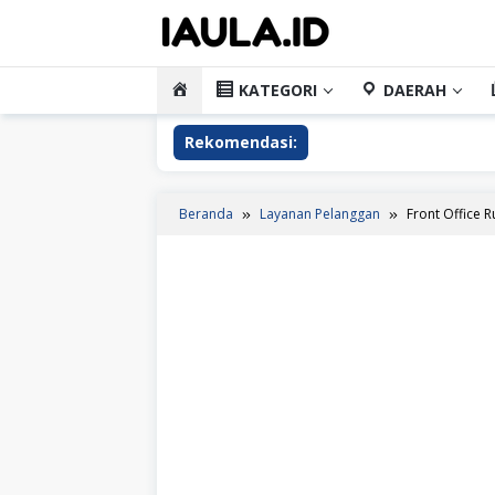
Loncat
ke
konten
HOME
KATEGORI
DAERAH
Rekomendasi:
Beranda
Layanan Pelanggan
Front Office 