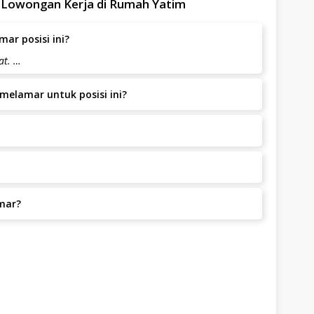
 Lowongan Kerja di Rumah Yatim
ar posisi ini?
at. …
melamar untuk posisi ini?
t dengan pengalaman.
im tidak dipungut biaya apapun.
melamar selama bersedia bekerja di Jl. Buah Batu
mar?
mar.