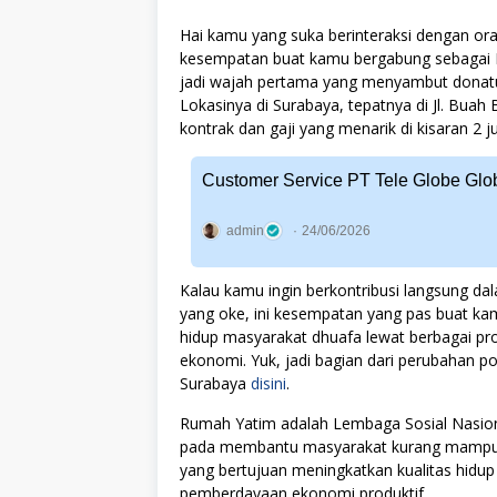
Hai kamu yang suka berinteraksi dengan or
kesempatan buat kamu bergabung sebagai Fro
jadi wajah pertama yang menyambut donatur
Lokasinya di Surabaya, tepatnya di Jl. Buah
kontrak dan gaji yang menarik di kisaran 2 j
Customer Service PT Tele Globe Glo
admin
24/06/2026
Kalau kamu ingin berkontribusi langsung d
yang oke, ini kesempatan yang pas buat ka
hidup masyarakat dhuafa lewat berbagai p
ekonomi. Yuk, jadi bagian dari perubahan p
Surabaya
disini
.
Rumah Yatim adalah Lembaga Sosial Nasion
pada membantu masyarakat kurang mampu.
yang bertujuan meningkatkan kualitas hidup
pemberdayaan ekonomi produktif.