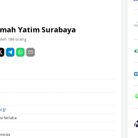
Rumah Yatim Surabaya
oleh 184 orang
org/
si Nirlaba
onesia