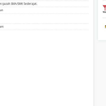
n ijazah SMA/SMK Sederajat.
hun
lam