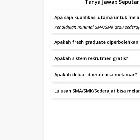
Tanya Jawab Seputar
Apa saja kualifikasi utama untuk melam
Pendidikan minimal SMA/SMK atau sederaj
Apakah fresh graduate diperbolehkan 
Posisi ini lebih diutamakan untuk kandida
Apakah sistem rekrutmen gratis?
Ya, seluruh proses rekrutmen di Rumah Yat
Apakah di luar daerah bisa melamar?
Ya, pelamar dari luar daerah dipersilakan 
Lulusan SMA/SMK/Sederajat bisa mela
No.296, Cijagra, Surabaya, Surabaya.
Ya, lulusan SMA/SMK/sederajat dapat mela