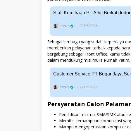
Staff Kemitraan PT Athif Berkah Ind
admin
23/06/2026
Sebagai lembaga yang sudah terpercaya d
memberikan pelayanan terbaik kepada para
bergabung sebagai Front Office, kamu tidak 
dalam mendukung misi mulia Rumah Yatim.
Customer Service PT Bugar Jaya Se
admin
22/06/2026
Persyaratan Calon Pelama
Pendidikan minimal SMA/SMK atau sed
Memiliki kemampuan komunikasi yang
Mampu mengoperasikan komputer dasa