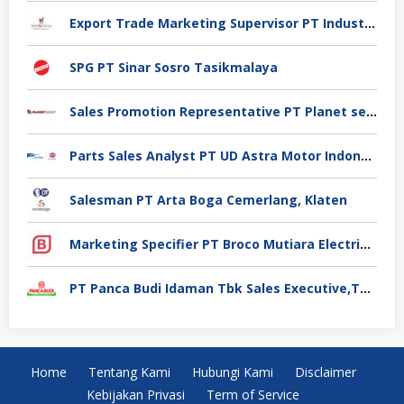
Export Trade Marketing Supervisor PT Industri Jamu Dan Farmasi Sido Muncul Tbk, Jakarta
SPG PT Sinar Sosro Tasikmalaya
Sales Promotion Representative PT Planet selancar Mandiri, Pontianak
Parts Sales Analyst PT UD Astra Motor Indonesia, Jakarta Utara
Salesman PT Arta Boga Cemerlang, Klaten
Marketing Specifier PT Broco Mutiara Electrical Industry, Tangerang
PT Panca Budi Idaman Tbk Sales Executive,Tangerang
Home
Tentang Kami
Hubungi Kami
Disclaimer
Kebijakan Privasi
Term of Service