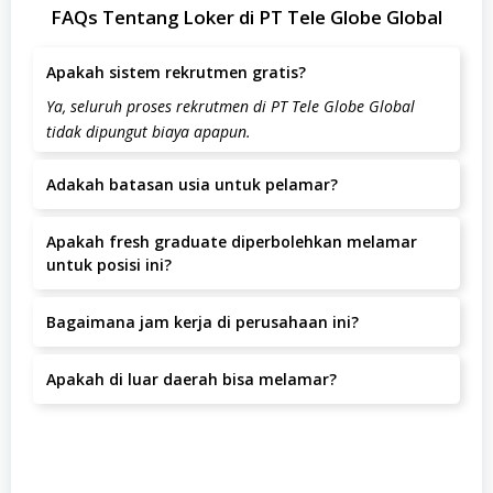
FAQs Tentang Loker di PT Tele Globe Global
Apakah sistem rekrutmen gratis?
Ya, seluruh proses rekrutmen di PT Tele Globe Global
tidak dipungut biaya apapun.
Adakah batasan usia untuk pelamar?
Batas usia pelamar adalah 35 tahun.
Apakah fresh graduate diperbolehkan melamar
untuk posisi ini?
Posisi ini lebih diutamakan untuk kandidat dengan
Bagaimana jam kerja di perusahaan ini?
pengalaman.
Jam kerja yang berlaku adalah 08:00-16:00 WIB.
Apakah di luar daerah bisa melamar?
Ya, pelamar dari luar daerah dipersilakan melamar
selama bersedia bekerja di JL. Wibawa Mukti II No 95 RT.
003/06 Jatiluhur Jati Asih, 17425 Bekasi, Indonesia,
Bekasi, Bekasi.