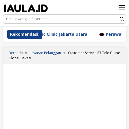
Loncat
ke
konten
m Aesthetic Clinic Jakarta Utara
Rekomendasi:
Perawat Dr. Triyant
Beranda
Layanan Pelanggan
Customer Service PT Tele Globe
Global Bekasi