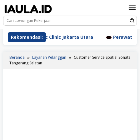
Loncat
ke
konten
m Aesthetic Clinic Jakarta Utara
Rekomendasi:
Perawat Dr. Triyant
Beranda
Layanan Pelanggan
Customer Service Spatial Sonata
Tangerang Selatan