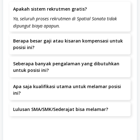
Apakah sistem rekrutmen gratis?
Ya, seluruh proses rekrutmen di Spatial Sonata tidak
dipungut biaya apapun.
Berapa besar gaji atau kisaran kompensasi untuk
posisi ini?
Kisaran gaji adalah IDR 2.000.000 – 2.200.000 per bulan.
Seberapa banyak pengalaman yang dibutuhkan
untuk posisi ini?
Pengalaman yang dibutuhkan adalah minimal 1-2 Tahun.
Apa saja kualifikasi utama untuk melamar posisi
ini?
– Minimal lulusan SMA atau setara- Memiliki
Lulusan SMA/SMK/Sederajat bisa melamar?
pengalaman di bidang customer service adalah nilai
tambah- Komunikatif dan mampu bekerja dalam tim-
Ya, lulusan SMA/SMK/sederajat dapat melamar.
Memiliki kemampuan problem solving yang baik-
Bersedia bekerja dengan sistem shift.