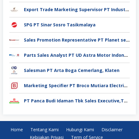
Export Trade Marketing Supervisor PT Industri Jamu Dan Farmasi Sido Muncul Tbk, Jakarta
SPG PT Sinar Sosro Tasikmalaya
Sales Promotion Representative PT Planet selancar Mandiri, Pontianak
Parts Sales Analyst PT UD Astra Motor Indonesia, Jakarta Utara
Salesman PT Arta Boga Cemerlang, Klaten
Marketing Specifier PT Broco Mutiara Electrical Industry, Tangerang
PT Panca Budi Idaman Tbk Sales Executive,Tangerang
Home
Tentang Kami
Hubungi Kami
Disclaimer
Kebijakan Privasi
Term of Service