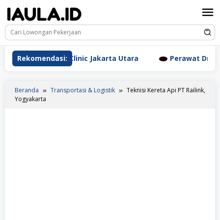
Loncat
ke
konten
esthetic Clinic Jakarta Utara
Rekomendasi:
Perawat Dr. Triyanti S
Beranda
Transportasi & Logistik
Teknisi Kereta Api PT Railink,
Yogyakarta