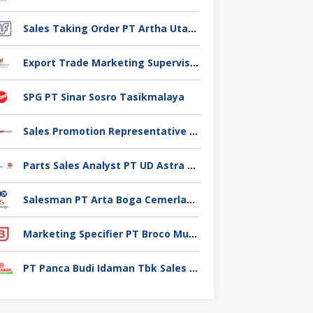
Sales Taking Order PT Artha Utama Foodindo Tangerang
Export Trade Marketing Supervisor PT Industri Jamu Dan Farmasi Sido Muncul Tbk, Jakarta
SPG PT Sinar Sosro Tasikmalaya
Sales Promotion Representative PT Planet selancar Mandiri, Pontianak
Parts Sales Analyst PT UD Astra Motor Indonesia, Jakarta Utara
Salesman PT Arta Boga Cemerlang, Klaten
Marketing Specifier PT Broco Mutiara Electrical Industry, Tangerang
PT Panca Budi Idaman Tbk Sales Executive,Tangerang