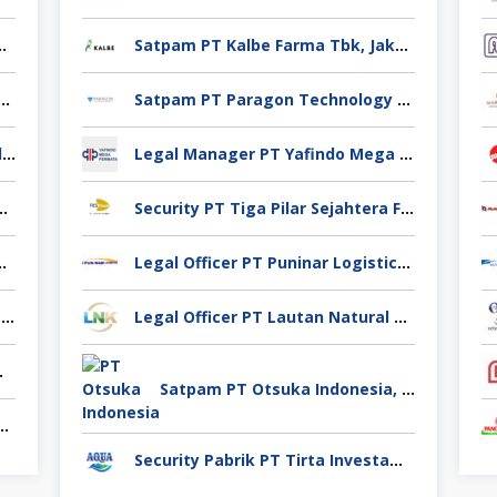
no Yuag Indonesia Bekasi
Satpam PT Kalbe Farma Tbk, Jakarta Pusat
 Casting PT Ekno Yuag Indonesia Bekasi
Satpam PT Paragon Technology and Innovation Jakarta
Admin Produksi PT Ekno Yuag Indonesia Bekasi
Legal Manager PT Yafindo Mega Permata, Jakarta Barat
 PT Ekno Yuag Indonesia Bekasi
Security PT Tiga Pilar Sejahtera Food Tbk, Tangerang
 Pigeon Industry Deli Serdang
Legal Officer PT Puninar Logistics, Jakarta Timur
Pengawas Lapangan CV Karya Usaha Fajar Pasuruan
Legal Officer PT Lautan Natural Krimerindo, Mojokerto
Spices Sidoarjo
Satpam PT Otsuka Indonesia, Jakarta Selatan
takan Venindo Imperial Perkasa Bandung Kota
Security Pabrik PT Tirta Investama, Samarinda