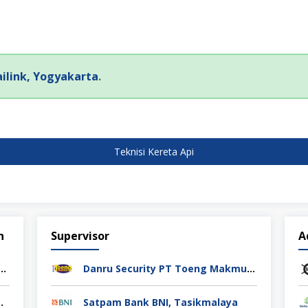
ailink, Yogyakarta
.
Teknisi Kereta Api
n
Supervisor
A
rol PT Athif Berkah Indonesia Semarang
Danru Security PT Toeng Makmur Surabaya
ag Indonesia Cikarang
Satpam Bank BNI, Tasikmalaya