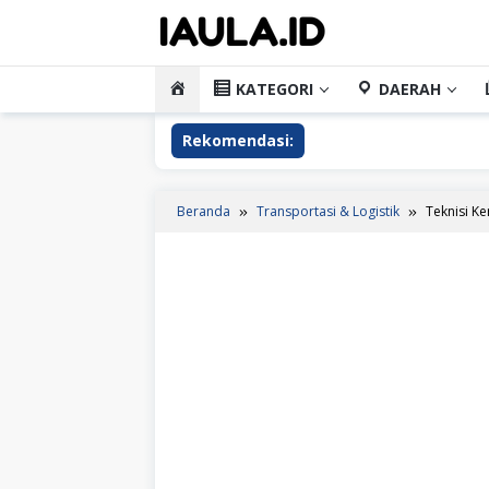
Loncat
ke
konten
HOME
KATEGORI
DAERAH
Rekomendasi:
Beranda
Transportasi & Logistik
Teknisi Ke