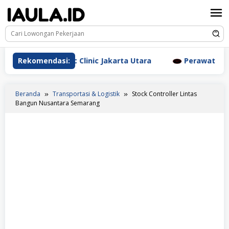
Loncat
ke
konten
Aesthetic Clinic Jakarta Utara
Rekomendasi:
Perawat Dr. Triyanti 
Beranda
Transportasi & Logistik
Stock Controller Lintas
Bangun Nusantara Semarang