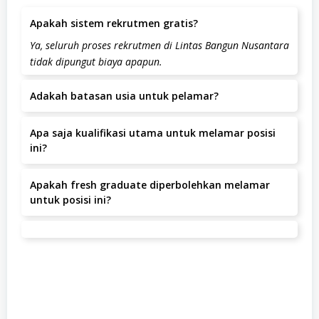
Apakah sistem rekrutmen gratis?
Ya, seluruh proses rekrutmen di Lintas Bangun Nusantara
tidak dipungut biaya apapun.
Adakah batasan usia untuk pelamar?
Batas usia pelamar adalah tahun.
Apa saja kualifikasi utama untuk melamar posisi
ini?
– Pendidikan minimal SMA/SMK- Memiliki pengalaman di
Apakah fresh graduate diperbolehkan melamar
bidang logistik lebih diutamakan- Teliti dan detail dalam
untuk posisi ini?
bekerja- Mampu bekerja secara mandiri maupun dalam
tim- Memiliki kemampuan komunikasi yang baik.
Posisi ini lebih diutamakan untuk kandidat dengan
pengalaman.