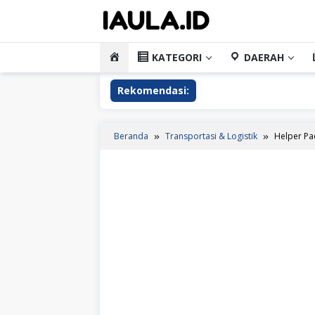
Loncat
ke
konten
HOME
KATEGORI
DAERAH
Rekomendasi:
Beranda
Transportasi & Logistik
Helper Pa