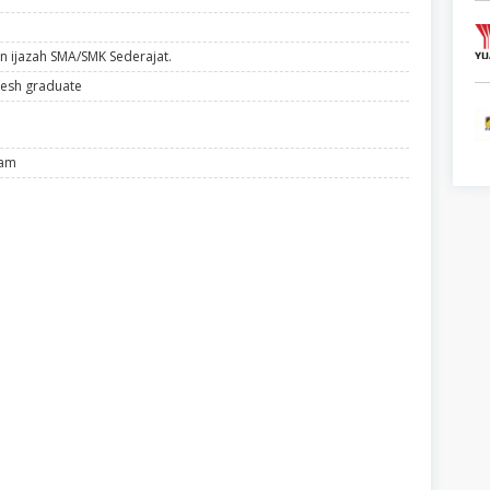
n ijazah SMA/SMK Sederajat.
esh graduate
lam