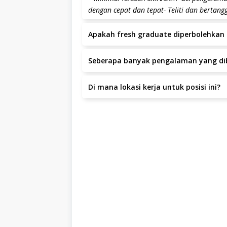
dengan cepat dan tepat- Teliti dan bertang
Apakah fresh graduate diperbolehkan 
Posisi ini lebih diutamakan untuk kandida
Seberapa banyak pengalaman yang dib
Pengalaman yang dibutuhkan adalah minim
Di mana lokasi kerja untuk posisi ini?
Lokasi kerja berada di KAUMAN GANG 6 NO
KULON, Denpasar, Denpasar.