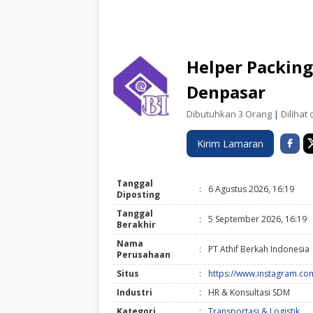
Helper Packing
Denpasar
Dibutuhkan 3 Orang
|
Dilihat 
Kirim Lamaran
Tanggal
:
6 Agustus 2026, 16:19
Diposting
Tanggal
:
5 September 2026, 16:19
Berakhir
Nama
:
PT Athif Berkah Indonesia
Perusahaan
Situs
:
https://www.instagram.co
Industri
:
HR & Konsultasi SDM
Kategori
:
Transportasi & Logistik