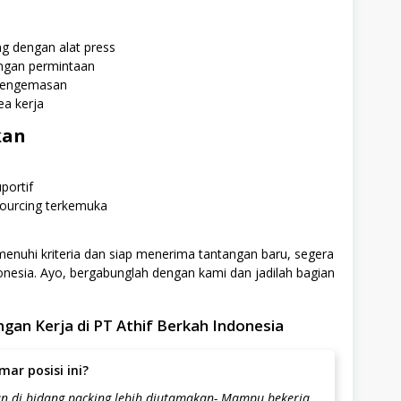
 dengan alat press
ngan permintaan
 pengemasan
ea kerja
kan
portif
sourcing terkemuka
menuhi kriteria dan siap menerima tantangan baru, segera
nesia. Ayo, bergabunglah dengan kami dan jadilah bagian
an Kerja di PT Athif Berkah Indonesia
ar posisi ini?
n di bidang packing lebih diutamakan- Mampu bekerja