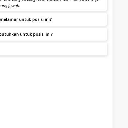
gung jawab.
melamar untuk posisi ini?
t dengan pengalaman.
utuhkan untuk posisi ini?
al Fresh Graduate.
. 7 LINGK. SIDOGEDE KEL. KAUMAN. KEC. PRAJURIT