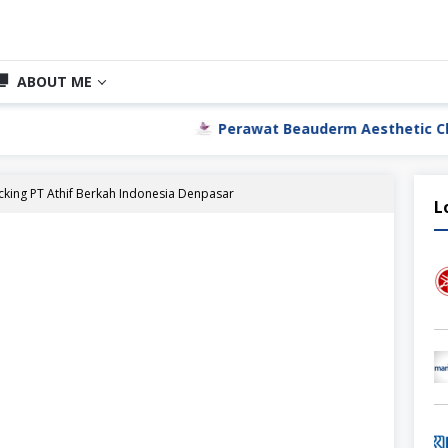
ABOUT ME
Perawat Beauderm Aesthetic Clinic Jakarta U
cking PT Athif Berkah Indonesia Denpasar
L