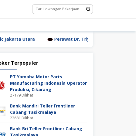
a
Perawat Dr. Triyanti Sundari Jakarta Utara
W
oker Terpopuler
PT Yamaha Motor Parts
Manufacturing Indonesia Operator
Produksi, Cikarang
27179 Dilihat
Bank Mandiri Teller Frontliner
Cabang Tasikmalaya
22681 Dilihat
Bank Bri Teller Frontliner Cabang
Tasikmalaya