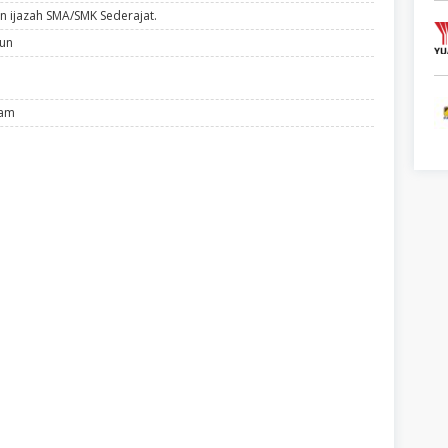
n ijazah SMA/SMK Sederajat.
hun
lam