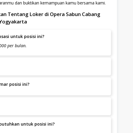
amaranmu dan buktikan kemampuan kamu bersama kami.
ukan Tentang Loker di Opera Sabun Cabang
Yogyakarta
asi untuk posisi ini?
000 per bulan.
melamar selama bersedia bekerja di Jl. Klaseman Raya,
ta, Kota Yogyakarta.
ar posisi ini?
liki pengalaman sebagai teknisi mesin, terutama di
iutamakan. Mampu mengoperasikan dan memperbaiki mesin
 bertanggung jawab, dan mampu bekerja secara mandiri
induharjo,Ngaglik, Sleman., Kota Yogyakarta, Kota
utuhkan untuk posisi ini?