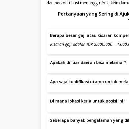
dan berkontribusi menunggu. Yuk, kirim l
Pertanyaan yang Sering di Aj
Berapa besar gaji atau kisaran kompens
Kisaran gaji adalah IDR 2.000.000 – 4.000.
Apakah di luar daerah bisa melamar?
Ya, pelamar dari luar daerah dipersilakan 
Sinduharjo,Ngaglik, Sleman., Kota Yogyakar
Apa saja kualifikasi utama untuk melam
Minimal lulusan SMA/SMK atau setara. Memi
bidang laundry atau sejenisnya, lebih d
Di mana lokasi kerja untuk posisi ini?
laundry seperti washer dan dryer. Teliti,
Lokasi kerja berada di Jl. Klaseman Raya, S
maupun dalam…
Yogyakarta.
Seberapa banyak pengalaman yang dib