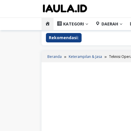
Loncat
ke
konten
HOME
KATEGORI
DAERAH
Rekomendasi:
Beranda
Keterampilan & Jasa
Teknisi Oper