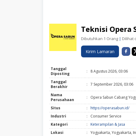
Teknisi Opera
Dibutuhkan 1 Orang
|
Dilihat 
Kirim Lamaran
Tanggal
:
8 Agustus 2026, 03:06
Diposting
Tanggal
:
7 September 2026, 03:06
Berakhir
Nama
:
Opera Sabun Cabang Yogy
Perusahaan
Situs
:
https://operasabun.id/
Industri
:
Consumer Service
Kategori
:
Keterampilan & Jasa
Lokasi
:
Yogyakarta, Yogyakarta, I