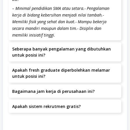
– Minimal pendidikan SMA atau setara.- Pengalaman
kerja di bidang kebersihan menjadi nilai tambah.-
Memiliki fisik yang sehat dan kuat.- Mampu bekerja
secara mandiri maupun dalam tim.- Disiplin dan
memiliki inisiatif tinggi.
Seberapa banyak pengalaman yang dibutuhkan
untuk posisi ini?
Pengalaman yang dibutuhkan adalah minimal 1-2 Tahun.
Apakah fresh graduate diperbolehkan melamar
untuk posisi ini?
Posisi ini lebih diutamakan untuk kandidat dengan
Bagaimana jam kerja di perusahaan ini?
pengalaman.
Jam kerja yang berlaku adalah 08:00-16:00 WIB.
Apakah sistem rekrutmen gratis?
Ya, seluruh proses rekrutmen di PT Cleanindo Solusi
Utama tidak dipungut biaya apapun.