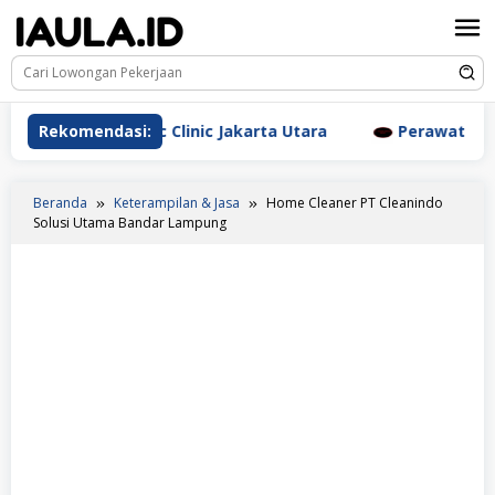
Loncat
ke
konten
 Aesthetic Clinic Jakarta Utara
Rekomendasi:
Perawat Dr. Triyanti
Beranda
Keterampilan & Jasa
Home Cleaner PT Cleanindo
Solusi Utama Bandar Lampung