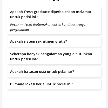
Apakah fresh graduate diperbolehkan melamar
untuk posisi ini?
Posisi ini lebih diutamakan untuk kandidat dengan
pengalaman.
Apakah sistem rekrutmen gratis?
Ya, seluruh proses rekrutmen di Jessen Baby Shop tidak
Seberapa banyak pengalaman yang dibutuhkan
dipungut biaya apapun.
untuk posisi ini?
Pengalaman yang dibutuhkan adalah minimal 1-2 Tahun.
Adakah batasan usia untuk pelamar?
Batas usia pelamar adalah tahun.
Di mana lokasi kerja untuk posisi ini?
Lokasi kerja berada di Jalan Dwiwarna Raya 2 No. 2/B3
RT.01, RT.1/RW.9, Karang Anyar, Kecamatan Sawah
Besar,, Jakarta Pusat, Jakarta Pusat.