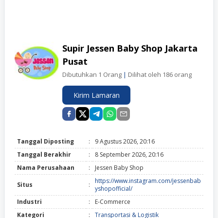
Supir Jessen Baby Shop Jakarta
Pusat
Dibutuhkan 1 Orang
|
Dilihat oleh 186 orang
Kirim Lamaran
Tanggal Diposting
:
9 Agustus 2026, 20:16
Tanggal Berakhir
:
8 September 2026, 20:16
Nama Perusahaan
:
Jessen Baby Shop
https://www.instagram.com/jessenbab
Situs
:
yshopofficial/
Industri
:
E-Commerce
Kategori
:
Transportasi & Logistik