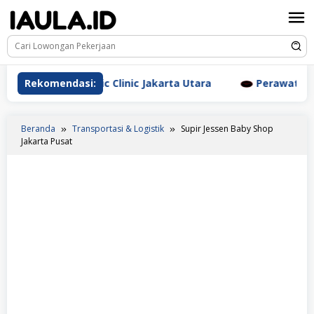
Loncat
ke
konten
m Aesthetic Clinic Jakarta Utara
Rekomendasi:
Perawat Dr. Triyant
Beranda
Transportasi & Logistik
Supir Jessen Baby Shop
Jakarta Pusat