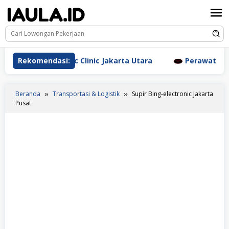
Loncat
ke
konten
m Aesthetic Clinic Jakarta Utara
Rekomendasi:
Perawat Dr. Triyant
Beranda
Transportasi & Logistik
Supir Bing-electronic Jakarta
Pusat