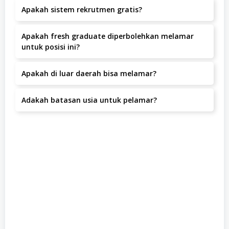
Apakah sistem rekrutmen gratis?
Ya, seluruh proses rekrutmen di Bing-electronic tidak
Apakah fresh graduate diperbolehkan melamar
dipungut biaya apapun.
untuk posisi ini?
Posisi ini lebih diutamakan untuk kandidat dengan
Apakah di luar daerah bisa melamar?
pengalaman.
Ya, pelamar dari luar daerah dipersilakan melamar
Adakah batasan usia untuk pelamar?
selama bersedia bekerja di Jl Raya Kr Anyar Permai Komp
No 53 54 Blok D16, Jakarta Pusat, Jakarta Pusat.
Batas usia pelamar adalah tahun.