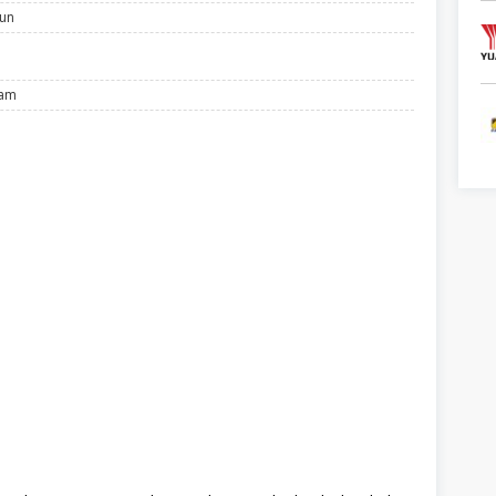
hun
lam