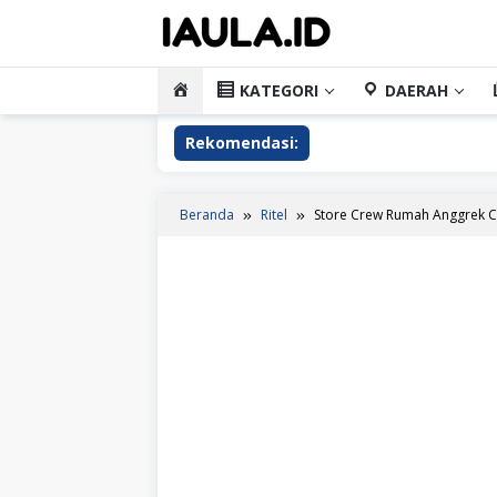
Loncat
ke
konten
HOME
KATEGORI
DAERAH
Rekomendasi:
Beranda
Ritel
Store Crew Rumah Anggrek 