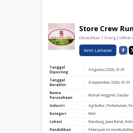
Store Crew Ru
Dibutuhkan 1 Orang
|
Dilihat 
Kirim Lamaran
Tanggal
:
9 Agustus 2026, 01:01
Diposting
Tanggal
:
8 September 2026, 01:01
Berakhir
Nama
:
Rumah Anggrek Claudia
Perusahaan
Industri
:
Agrikultur, Perkebunan, P
Kategori
:
Ritel
Lokasi
:
Bandung, Jawa Barat, Indo
Pendidikan
:
Pekerjaan ini membutuhka