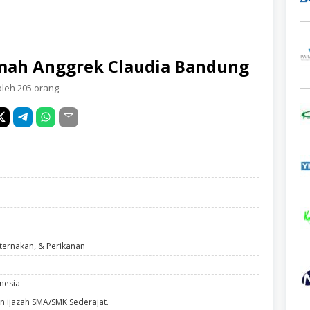
mah Anggrek Claudia Bandung
oleh 205 orang
eternakan, & Perikanan
nesia
n ijazah SMA/SMK Sederajat.