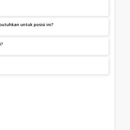
grek Claudia tidak dipungut biaya apapun.
utuhkan untuk posisi ini?
al 1-2 Tahun.
i?
8.00.
8, Bandung Kota, Bandung Kota.