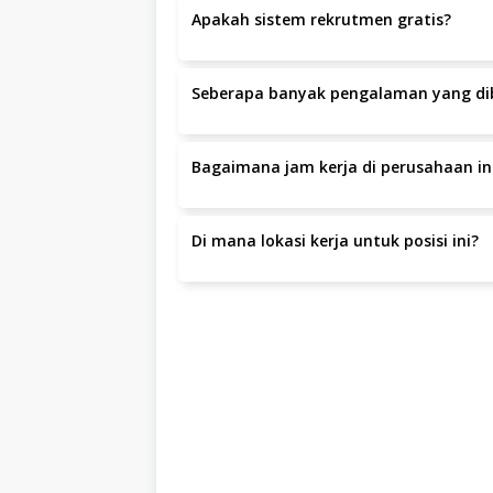
Apakah sistem rekrutmen gratis?
Ya, seluruh proses rekrutmen di Rumah Ang
Seberapa banyak pengalaman yang dib
Pengalaman yang dibutuhkan adalah minim
Bagaimana jam kerja di perusahaan in
Jam kerja yang berlaku adalah Jam 09.00-1
Di mana lokasi kerja untuk posisi ini?
Lokasi kerja berada di Jl. Sukajadi 137-13