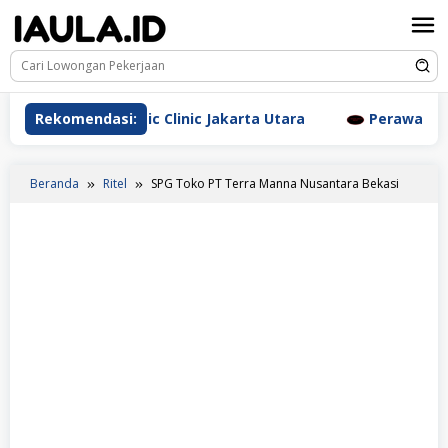
Loncat
ke
konten
rm Aesthetic Clinic Jakarta Utara
Rekomendasi:
Perawat Dr. Triyan
Beranda
Ritel
SPG Toko PT Terra Manna Nusantara Bekasi