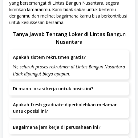
yang bersemangat di Lintas Bangun Nusantara, segera
kirimkan lamaranmu. Kami tidak sabar untuk bertemu
denganmu dan melihat bagaimana kamu bisa berkontribusi
untuk kesuksesan bersama.
Tanya Jawab Tentang Loker di Lintas Bangun
Nusantara
Apakah sistem rekrutmen gratis?
Ya, seluruh proses rekrutmen di Lintas Bangun Nusantara
tidak dipungut biaya apapun.
Di mana lokasi kerja untuk posisi ini?
Lokasi kerja berada di kapuk kamal raya nomor 66,
Apakah fresh graduate diperbolehkan melamar
Jakarta Utara, Jakarta Utara.
untuk posisi ini?
Posisi ini lebih diutamakan untuk kandidat dengan
Bagaimana jam kerja di perusahaan ini?
pengalaman.
Jam kerja yang berlaku adalah.