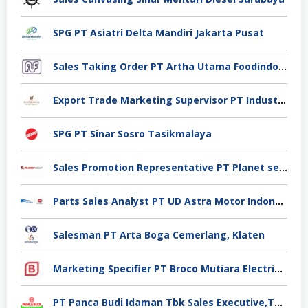
SPG PT Asiatri Delta Mandiri Jakarta Pusat
Sales Taking Order PT Artha Utama Foodindo Tangerang
Export Trade Marketing Supervisor PT Industri Jamu Dan Farmasi Sido Muncul Tbk, Jakarta
SPG PT Sinar Sosro Tasikmalaya
Sales Promotion Representative PT Planet selancar Mandiri, Pontianak
Parts Sales Analyst PT UD Astra Motor Indonesia, Jakarta Utara
Salesman PT Arta Boga Cemerlang, Klaten
Marketing Specifier PT Broco Mutiara Electrical Industry, Tangerang
PT Panca Budi Idaman Tbk Sales Executive,Tangerang