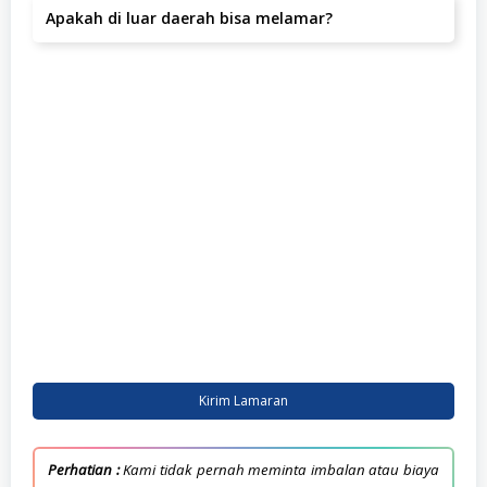
Apakah di luar daerah bisa melamar?
Ya, pelamar dari luar daerah dipersilakan melamar
selama bersedia bekerja di kapuk kamal raya nomor 66,
Jakarta Utara, Jakarta Utara.
Kirim Lamaran
Perhatian :
Kami tidak pernah meminta imbalan atau biaya