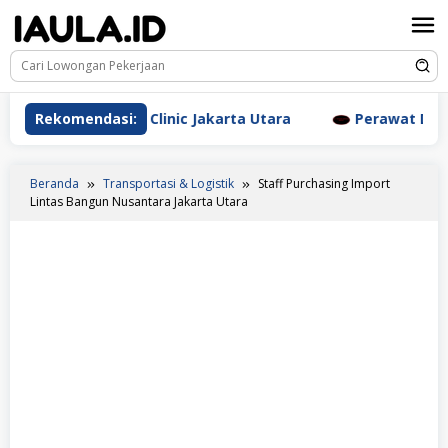
Loncat
ke
konten
m Aesthetic Clinic Jakarta Utara
Rekomendasi:
Perawat Dr. Triyant
Beranda
Transportasi & Logistik
Staff Purchasing Import
Lintas Bangun Nusantara Jakarta Utara