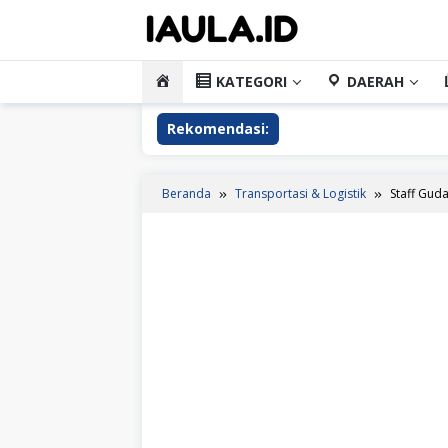
Loncat
ke
konten
HOME
KATEGORI
DAERAH
Rekomendasi:
Beranda
Transportasi & Logistik
Staff Gud