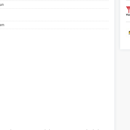
hun
lam