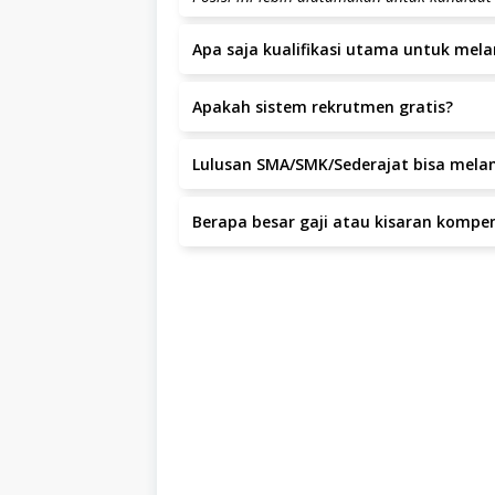
Apa saja kualifikasi utama untuk melam
Minimal lulusan SMA atau sederajat. Memili
Apakah sistem rekrutmen gratis?
nilai plus. Bertanggung jawab dan teliti 
maupun individu. Bersedia bekerja full tim
Ya, seluruh proses rekrutmen di Hochiak K
Lulusan SMA/SMK/Sederajat bisa mela
Ya, lulusan SMA/SMK/sederajat dapat mela
Berapa besar gaji atau kisaran kompens
Kisaran gaji adalah IDR 1 – 1 per bulan.