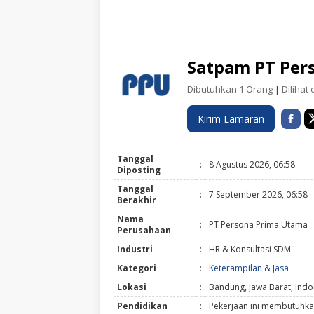
Satpam PT Per
Dibutuhkan 1 Orang
|
Dilihat 
Kirim Lamaran
Tanggal
:
8 Agustus 2026, 06:58
Diposting
Tanggal
:
7 September 2026, 06:58
Berakhir
Nama
:
PT Persona Prima Utama
Perusahaan
Industri
:
HR & Konsultasi SDM
Kategori
:
Keterampilan & Jasa
Lokasi
:
Bandung, Jawa Barat, Indo
Pendidikan
:
Pekerjaan ini membutuhka