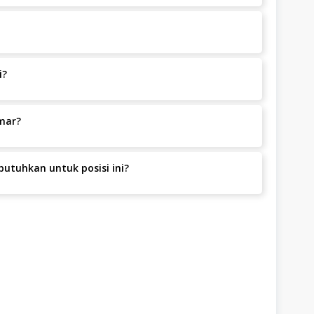
melamar selama bersedia bekerja di Jl. Dr. Saharjo no.
i?
 Non Shift.
mar?
mar.
utuhkan untuk posisi ini?
al 1-2 Tahun.