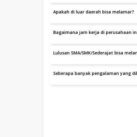
Apakah di luar daerah bisa melamar?
Ya, pelamar dari luar daerah dipersilakan 
60 E-G, Bandung Kota, Bandung Kota.
Bagaimana jam kerja di perusahaan in
Jam kerja yang berlaku adalah Shifting dan
Lulusan SMA/SMK/Sederajat bisa mela
Ya, lulusan SMA/SMK/sederajat dapat mela
Seberapa banyak pengalaman yang dib
Pengalaman yang dibutuhkan adalah minim