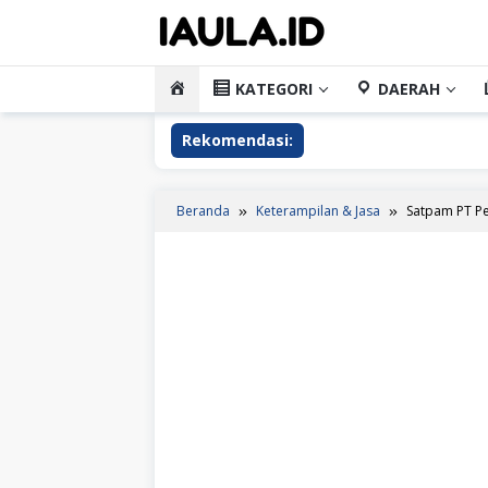
Loncat
ke
konten
HOME
KATEGORI
DAERAH
Rekomendasi:
Beranda
Keterampilan & Jasa
Satpam PT P