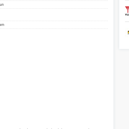
hun
lam