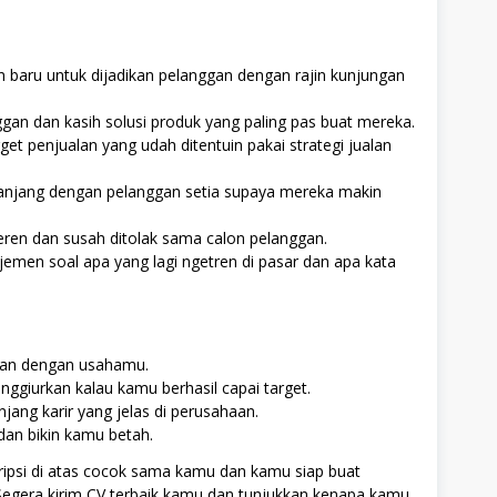
aru untuk dijadikan pelanggan dengan rajin kunjungan
ggan dan kasih solusi produk yang paling pas buat mereka.
et penjualan yang udah ditentuin pakai strategi jualan
anjang dengan pelanggan setia supaya mereka makin
eren dan susah ditolak sama calon pelanggan.
emen soal apa yang lagi ngetren di pasar dan apa kata
adan dengan usahamu.
nggiurkan kalau kamu berhasil capai target.
ang karir yang jelas di perusahaan.
 dan bikin kamu betah.
ipsi di atas cocok sama kamu dan kamu siap buat
Segera kirim CV terbaik kamu dan tunjukkan kenapa kamu