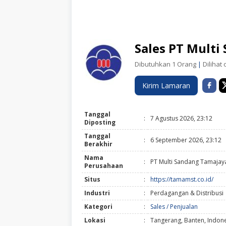
Sales PT Mult
Dibutuhkan 1 Orang
|
Dilihat 
Kirim Lamaran
Tanggal
:
7 Agustus 2026, 23:12
Diposting
Tanggal
:
6 September 2026, 23:12
Berakhir
Nama
:
PT Multi Sandang Tamajay
Perusahaan
Situs
:
https://tamamst.co.id/
Industri
:
Perdagangan & Distribusi
Kategori
:
Sales / Penjualan
Lokasi
:
Tangerang, Banten, Indon