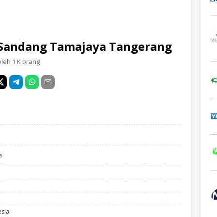
i Sandang Tamajaya Tangerang
oleh 1 K orang
a
esia