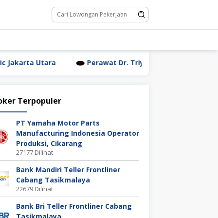
a
Perawat Dr. Triyanti Sundari Jakarta Utara
W
oker Terpopuler
PT Yamaha Motor Parts
Manufacturing Indonesia Operator
Produksi, Cikarang
27177 Dilihat
Bank Mandiri Teller Frontliner
Cabang Tasikmalaya
22679 Dilihat
Bank Bri Teller Frontliner Cabang
Tasikmalaya