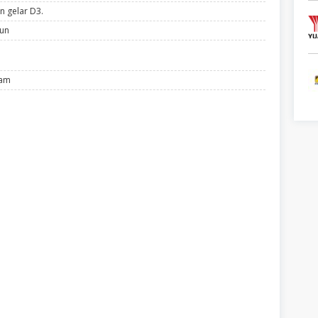
n gelar D3.
hun
lam