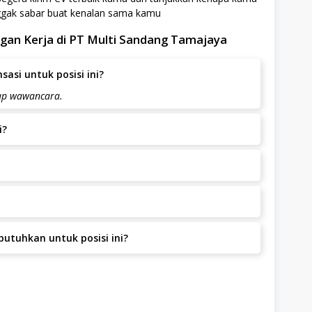
nggak sabar buat kenalan sama kamu
an Kerja di PT Multi Sandang Tamajaya
asi untuk posisi ini?
hap wawancara.
i?
.
Sandang Tamajaya tidak dipungut biaya apapun.
o. 74 Bandung, Banten, Tangerang.
utuhkan untuk posisi ini?
al 1-2 Tahun.