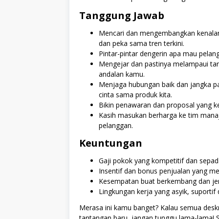
Tanggung Jawab
Mencari dan mengembangkan kenalan b
dan peka sama tren terkini.
Pintar-pintar dengerin apa mau pelan
Mengejar dan pastinya melampaui targ
andalan kamu.
Menjaga hubungan baik dan jangka p
cinta sama produk kita.
Bikin penawaran dan proposal yang k
Kasih masukan berharga ke tim manaj
pelanggan.
Keuntungan
Gaji pokok yang kompetitif dan sep
Insentif dan bonus penjualan yang me
Kesempatan buat berkembang dan jenj
Lingkungan kerja yang asyik, suportif
Merasa ini kamu banget? Kalau semua deskr
tantangan baru, jangan tunggu lama-lama! 