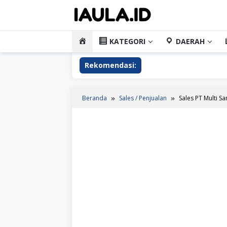
Loncat
ke
konten
HOME
KATEGORI
DAERAH
Rekomendasi:
Beranda
Sales / Penjualan
Sales PT Multi 