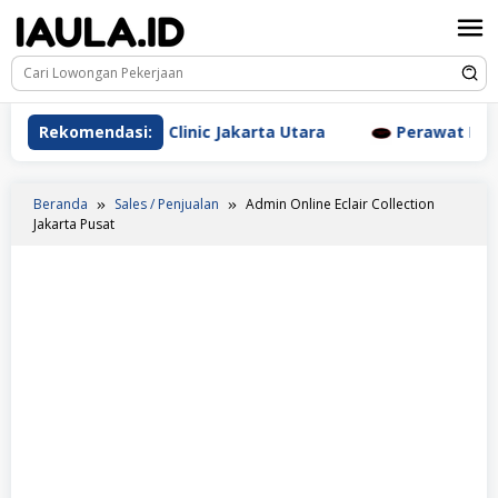
Loncat
ke
konten
 Aesthetic Clinic Jakarta Utara
Rekomendasi:
Perawat Dr. Triyanti
Beranda
Sales / Penjualan
Admin Online Eclair Collection
Jakarta Pusat