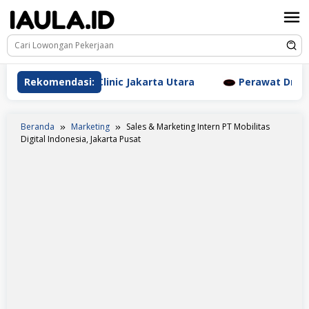
Loncat
ke
konten
esthetic Clinic Jakarta Utara
Rekomendasi:
Perawat Dr. Triyanti S
Beranda
Marketing
Sales & Marketing Intern PT Mobilitas
Digital Indonesia, Jakarta Pusat