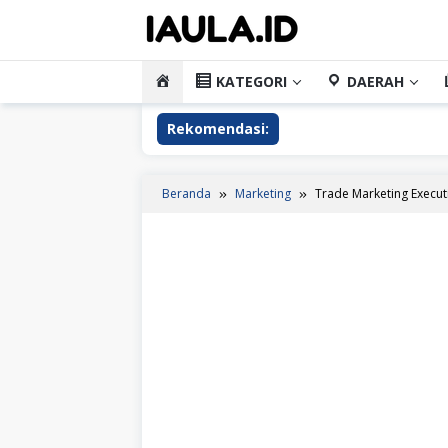
Loncat
ke
konten
HOME
KATEGORI
DAERAH
Rekomendasi:
Beranda
Marketing
Trade Marketing Execut