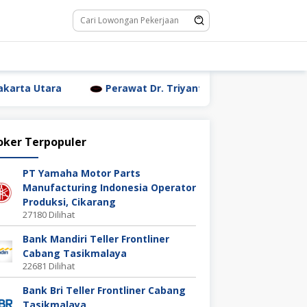
a
Perawat Dr. Triyanti Sundari Jakarta Utara
W
oker Terpopuler
PT Yamaha Motor Parts
Manufacturing Indonesia Operator
Produksi, Cikarang
27180 Dilihat
Bank Mandiri Teller Frontliner
Cabang Tasikmalaya
22681 Dilihat
Bank Bri Teller Frontliner Cabang
Tasikmalaya