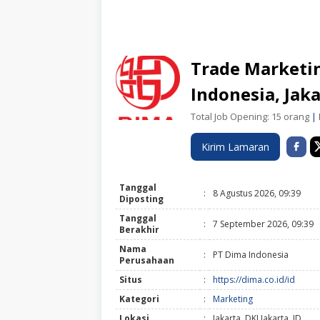
Trade Marketi
Indonesia, Jak
Total Job Opening: 15 orang
|
Kirim Lamaran
Tanggal
:
8 Agustus 2026, 09:39
Diposting
Tanggal
:
7 September 2026, 09:39
Berakhir
Nama
:
PT Dima Indonesia
Perusahaan
Situs
:
https://dima.co.id/id
Kategori
:
Marketing
Lokasi
:
Jakarta, DKI Jakarta, ID