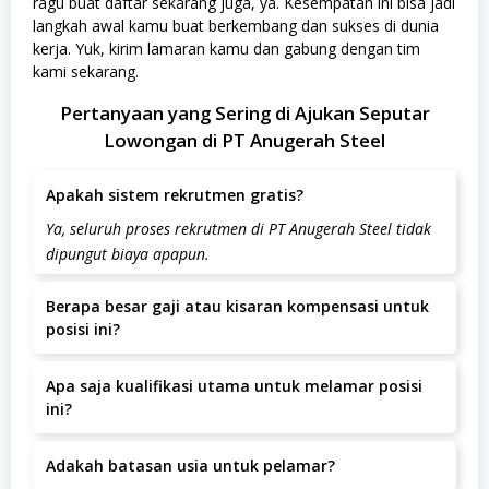
ragu buat daftar sekarang juga, ya. Kesempatan ini bisa jadi
langkah awal kamu buat berkembang dan sukses di dunia
kerja. Yuk, kirim lamaran kamu dan gabung dengan tim
kami sekarang.
Pertanyaan yang Sering di Ajukan Seputar
Lowongan di PT Anugerah Steel
Apakah sistem rekrutmen gratis?
Ya, seluruh proses rekrutmen di PT Anugerah Steel tidak
dipungut biaya apapun.
Berapa besar gaji atau kisaran kompensasi untuk
posisi ini?
Kisaran gaji adalah IDR 1.000.000 – 3.000.000 per bulan.
Apa saja kualifikasi utama untuk melamar posisi
ini?
– Pria atau wanita dengan usia maksimal 35 tahun –
Adakah batasan usia untuk pelamar?
Minimal lulusan SMA/SMK atau sederajat – Memiliki