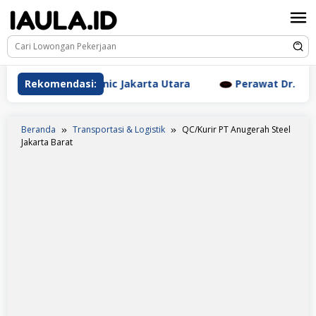
Loncat
ke
konten
thetic Clinic Jakarta Utara
Rekomendasi:
Perawat Dr. Triyanti Sun
Beranda
Transportasi & Logistik
QC/Kurir PT Anugerah Steel
Jakarta Barat