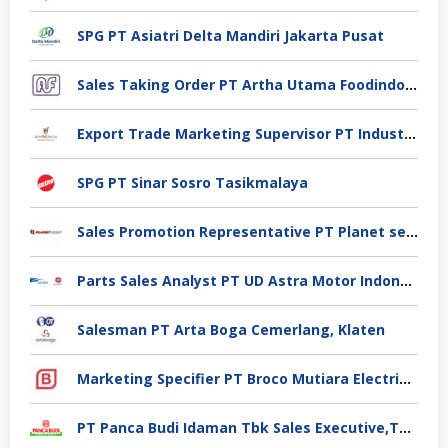
SPG PT Asiatri Delta Mandiri Jakarta Pusat
Sales Taking Order PT Artha Utama Foodindo Tangerang
Export Trade Marketing Supervisor PT Industri Jamu Dan Farmasi Sido Muncul Tbk, Jakarta
SPG PT Sinar Sosro Tasikmalaya
Sales Promotion Representative PT Planet selancar Mandiri, Pontianak
Parts Sales Analyst PT UD Astra Motor Indonesia, Jakarta Utara
Salesman PT Arta Boga Cemerlang, Klaten
Marketing Specifier PT Broco Mutiara Electrical Industry, Tangerang
PT Panca Budi Idaman Tbk Sales Executive,Tangerang