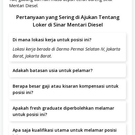
Mentari Diesel.
Pertanyaan yang Sering di Ajukan Tentang
Loker di Sinar Mentari Diesel
Di mana lokasi kerja untuk posisi ini?
Lokasi kerja berada di Darmo Permai Selatan IV, Jakarta
Barat, Jakarta Barat.
Adakah batasan usia untuk pelamar?
Batas usia pelamar adalah tahun.
Berapa besar gaji atau kisaran kompensasi untuk
posisi ini?
Kisaran gaji adalah IDR 2.400.000 – 2.500.000 per bulan.
Apakah fresh graduate diperbolehkan melamar
untuk posisi ini?
Posisi ini lebih diutamakan untuk kandidat dengan
Apa saja kualifikasi utama untuk melamar posisi
pengalaman.