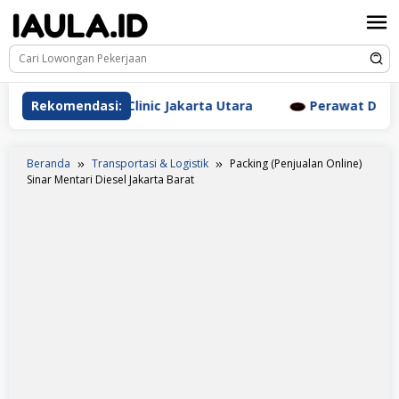
Loncat
ke
konten
esthetic Clinic Jakarta Utara
Rekomendasi:
Perawat Dr. Triyanti S
Beranda
Transportasi & Logistik
Packing (Penjualan Online)
Sinar Mentari Diesel Jakarta Barat