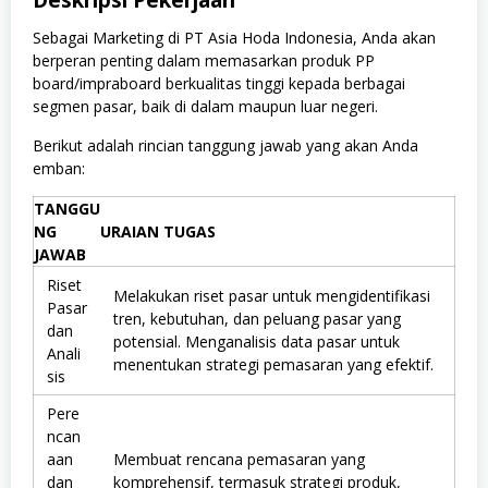
Deskripsi Pekerjaan
Sebagai Marketing di PT Asia Hoda Indonesia, Anda akan
berperan penting dalam memasarkan produk PP
board/impraboard berkualitas tinggi kepada berbagai
segmen pasar, baik di dalam maupun luar negeri.
Berikut adalah rincian tanggung jawab yang akan Anda
emban:
TANGGU
NG
URAIAN TUGAS
JAWAB
Riset
Melakukan riset pasar untuk mengidentifikasi
Pasar
tren, kebutuhan, dan peluang pasar yang
dan
potensial. Menganalisis data pasar untuk
Anali
menentukan strategi pemasaran yang efektif.
sis
Pere
ncan
aan
Membuat rencana pemasaran yang
dan
komprehensif, termasuk strategi produk,