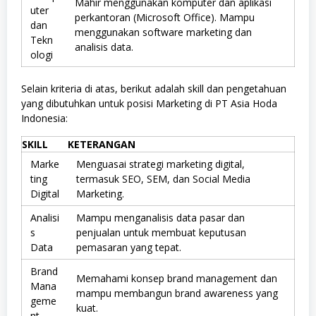
Mahir menggunakan komputer dan aplikasi
uter
perkantoran (Microsoft Office). Mampu
dan
menggunakan software marketing dan
Tekn
analisis data.
ologi
Selain kriteria di atas, berikut adalah skill dan pengetahuan
yang dibutuhkan untuk posisi Marketing di PT Asia Hoda
Indonesia:
SKILL
KETERANGAN
Marke
Menguasai strategi marketing digital,
ting
termasuk SEO, SEM, dan Social Media
Digital
Marketing.
Analisi
Mampu menganalisis data pasar dan
s
penjualan untuk membuat keputusan
Data
pemasaran yang tepat.
Brand
Memahami konsep brand management dan
Mana
mampu membangun brand awareness yang
geme
kuat.
nt