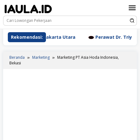
Loncat
ke
konten
c Clinic Jakarta Utara
Rekomendasi:
Perawat Dr. Triyanti Sundari J
Beranda
Marketing
Marketing PT Asia Hoda Indonesia,
Bekasi