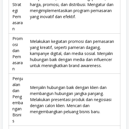
Strat
harga, promosi, dan distribusi. Mengatur dan
egi
mengimplementasikan program pemasaran
Pem
yang inovatif dan efektif.
asara
n
Prom
Melakukan kegiatan promosi dan pemasaran
osi
yang kreatif, seperti pameran dagang,
dan
kampanye digital, dan media sosial. Menjalin
Pem
hubungan baik dengan media dan influencer
asara
untuk meningkatkan brand awareness.
n
Penju
alan
Menjalin hubungan baik dengan klien dan
dan
membangun hubungan jangka panjang.
Peng
Melakukan presentasi produk dan negosiasi
emba
dengan calon klien. Mencari dan
ngan
mengembangkan peluang bisnis baru.
Bisni
s