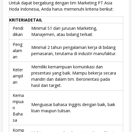
Untuk dapat bergabung dengan tim Marketing PT Asia
Hoda Indonesia, Anda harus memenuhi kriteria berikut:
KRITERIA
DETAIL
Pendi
Minimal S1 dari jurusan Marketing,
dikan
Manajemen, atau bidang terkait.
Peng
Minimal 2 tahun pengalaman kerja di bidang
alam
pemasaran, terutama di industri manufaktur.
an
Memiliki kemampuan komunikasi dan
Keter
presentasi yang baik. Mampu bekerja secara
ampil
mandiri dan dalam tim. Berorientasi pada
an
hasil dan target.
Kema
mpua
Menguasai bahasa Inggris dengan baik, baik
n
lisan maupun tulisan.
Baha
sa
Komp