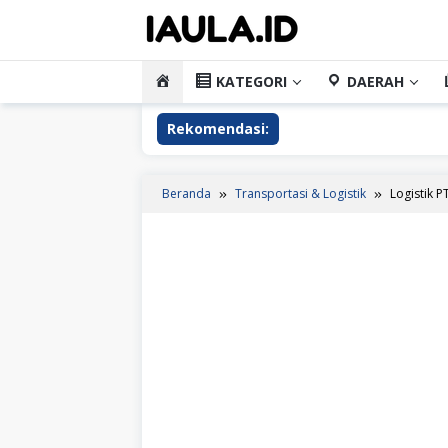
Loncat
ke
konten
HOME
KATEGORI
DAERAH
Rekomendasi:
Beranda
Transportasi & Logistik
Logistik P