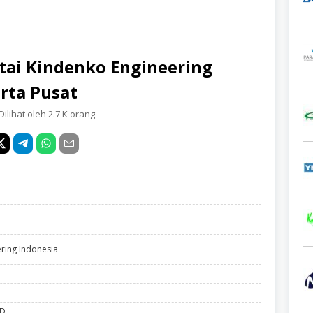
ntai Kindenko Engineering
arta Pusat
Dilihat oleh 2.7 K orang
ering Indonesia
ID