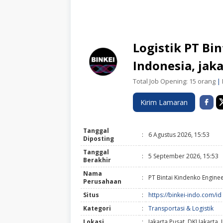
Logistik PT Bi
Indonesia, jak
Total Job Opening: 15 orang
|
Kirim Lamaran
Tanggal
:
6 Agustus 2026, 15:53
Diposting
Tanggal
:
5 September 2026, 15:53
Berakhir
Nama
:
PT Bintai Kindenko Engine
Perusahaan
Situs
:
https://binkei-indo.com/id
Kategori
:
Transportasi & Logistik
Lokasi
:
Jakarta Pusat, DKI Jakarta, 