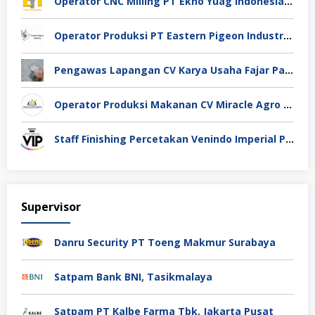
Operator CNC Milling PT Ekno Yuag Indonesia Bekasi
Operator Produksi PT Eastern Pigeon Industry Deli Serdang
Pengawas Lapangan CV Karya Usaha Fajar Pasuruan
Operator Produksi Makanan CV Miracle Agro Spices Sidoarjo
Staff Finishing Percetakan Venindo Imperial Perkasa Bandung Kota
Supervisor
Danru Security PT Toeng Makmur Surabaya
Satpam Bank BNI, Tasikmalaya
Satpam PT Kalbe Farma Tbk, Jakarta Pusat