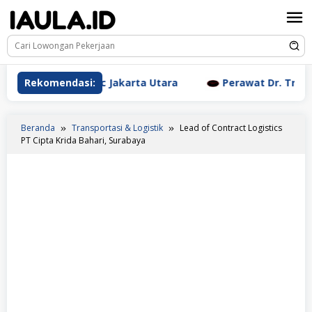
Loncat
ke
konten
tic Clinic Jakarta Utara
Rekomendasi:
Perawat Dr. Triyanti Sundari
Beranda
Transportasi & Logistik
Lead of Contract Logistics
PT Cipta Krida Bahari, Surabaya