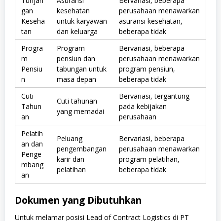
Tunjan
Asuransi
Bervariasi, beberapa
gan
kesehatan
perusahaan menawarkan
Keseha
untuk karyawan
asuransi kesehatan,
tan
dan keluarga
beberapa tidak
Progra
Program
Bervariasi, beberapa
m
pensiun dan
perusahaan menawarkan
Pensiu
tabungan untuk
program pensiun,
n
masa depan
beberapa tidak
Cuti
Bervariasi, tergantung
Cuti tahunan
Tahun
pada kebijakan
yang memadai
an
perusahaan
Pelatih
Peluang
Bervariasi, beberapa
an dan
pengembangan
perusahaan menawarkan
Penge
karir dan
program pelatihan,
mbang
pelatihan
beberapa tidak
an
Dokumen yang Dibutuhkan
Untuk melamar posisi Lead of Contract Logistics di PT