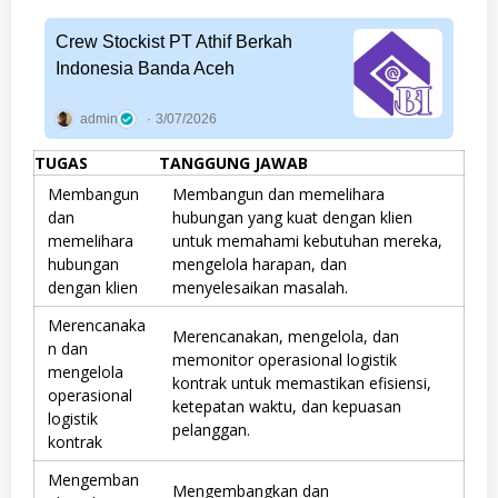
Crew Stockist PT Athif Berkah
Indonesia Banda Aceh
admin
3/07/2026
TUGAS
TANGGUNG JAWAB
Membangun
Membangun dan memelihara
dan
hubungan yang kuat dengan klien
memelihara
untuk memahami kebutuhan mereka,
hubungan
mengelola harapan, dan
dengan klien
menyelesaikan masalah.
Merencanaka
Merencanakan, mengelola, dan
n dan
memonitor operasional logistik
mengelola
kontrak untuk memastikan efisiensi,
operasional
ketepatan waktu, dan kepuasan
logistik
pelanggan.
kontrak
Mengemban
Mengembangkan dan