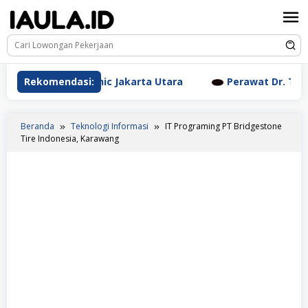
Loncat
ke
konten
esthetic Clinic Jakarta Utara
Rekomendasi:
Perawat Dr. Triyanti S
Beranda
Teknologi Informasi
IT Programing PT Bridgestone
Tire Indonesia, Karawang