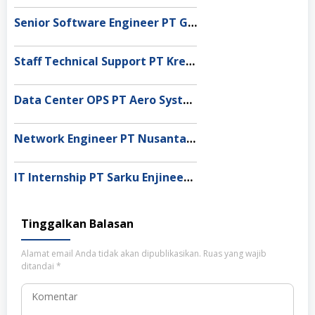
Senior Software Engineer PT Global Service Indonesia, Jakarta
Staff Technical Support PT Kreasi Utama Mandiri, Jakarta Selatan
Data Center OPS PT Aero Systems Indonesia, Tangerang
Network Engineer PT Nusantara Compnet Integrator, Jakarta Barat
IT Internship PT Sarku Enjineering Utama, Jakarta
Tinggalkan Balasan
Alamat email Anda tidak akan dipublikasikan.
Ruas yang wajib
ditandai
*