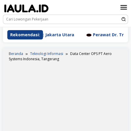
Loncat
ke
konten
tic Clinic Jakarta Utara
Rekomendasi:
Perawat Dr. Triyanti Sundar
Beranda
Teknologi Informasi
Data Center OPS PT Aero
Systems Indonesia, Tangerang