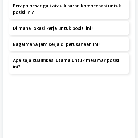
Berapa besar gaji atau kisaran kompensasi untuk
posisi ini?
Kisaran gaji adalah IDR 2.500.000 – 3.500.000 per bulan.
Di mana lokasi kerja untuk posisi ini?
Lokasi kerja berada di Jl. Semeru – Grogol Jakarta Barat,
Bagaimana jam kerja di perusahaan ini?
Jakarta Barat, Jakarta Barat.
Jam kerja yang berlaku adalah .
Apa saja kualifikasi utama untuk melamar posisi
ini?
– Lulusan minimal SMA/SMK- Usia maksimal 35 tahun-
Mampu bekerja dalam tim- Teliti dan bertanggung jawab-
Pengalaman di bidang serupa menjadi nilai tambah…