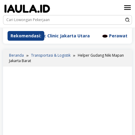
Loncat
ke
konten
m Aesthetic Clinic Jakarta Utara
Rekomendasi:
Perawat Dr. Triyant
Beranda
Transportasi & Logistik
Helper Gudang Niki Mapan
Jakarta Barat