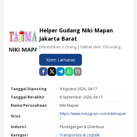
Helper Gudang Niki Mapan
Jakarta Barat
Dibutuhkan 3 Orang
|
Dilihat oleh 150 orang
Kirim Lamaran
Tanggal Diposting
:
9 Agustus 2026, 04:17
Tanggal Berakhir
:
8 September 2026, 04:17
Nama Perusahaan
:
Niki Mapan
https://www.instagram.com/nikimapan
Situs
:
/
Industri
:
Perdagangan & Distribusi
Kategori
:
Transportasi & Logistik