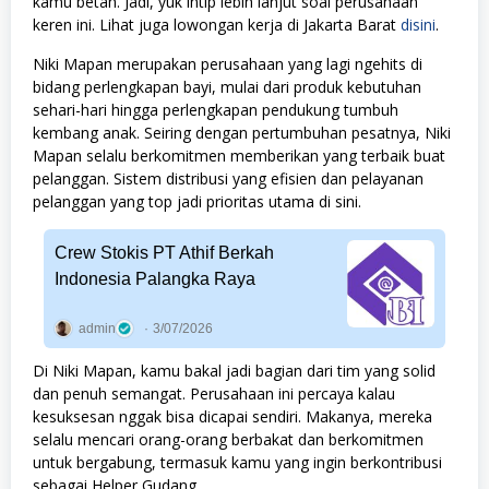
kamu betah. Jadi, yuk intip lebih lanjut soal perusahaan
keren ini. Lihat juga lowongan kerja di Jakarta Barat
disini
.
Niki Mapan merupakan perusahaan yang lagi ngehits di
bidang perlengkapan bayi, mulai dari produk kebutuhan
sehari-hari hingga perlengkapan pendukung tumbuh
kembang anak. Seiring dengan pertumbuhan pesatnya, Niki
Mapan selalu berkomitmen memberikan yang terbaik buat
pelanggan. Sistem distribusi yang efisien dan pelayanan
pelanggan yang top jadi prioritas utama di sini.
Crew Stokis PT Athif Berkah
Indonesia Palangka Raya
admin
3/07/2026
Di Niki Mapan, kamu bakal jadi bagian dari tim yang solid
dan penuh semangat. Perusahaan ini percaya kalau
kesuksesan nggak bisa dicapai sendiri. Makanya, mereka
selalu mencari orang-orang berbakat dan berkomitmen
untuk bergabung, termasuk kamu yang ingin berkontribusi
sebagai Helper Gudang.