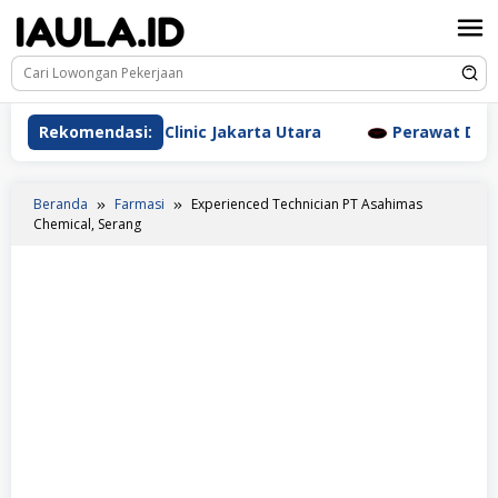
Loncat
ke
konten
Aesthetic Clinic Jakarta Utara
Rekomendasi:
Perawat Dr. Triyanti 
Beranda
Farmasi
Experienced Technician PT Asahimas
Chemical, Serang