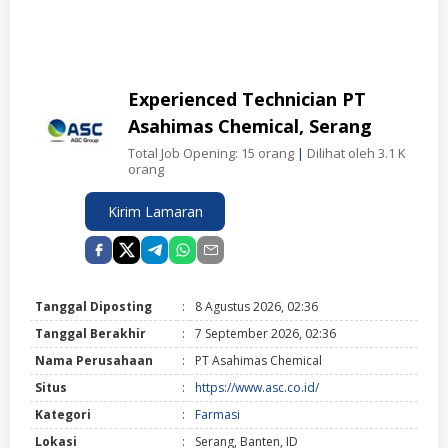
Experienced Technician PT
Asahimas Chemical, Serang
Total Job Opening: 15 orang
|
Dilihat oleh 3.1 K
orang
Kirim Lamaran
Tanggal Diposting
:
8 Agustus 2026, 02:36
Tanggal Berakhir
:
7 September 2026, 02:36
Nama Perusahaan
:
PT Asahimas Chemical
Situs
:
https://www.asc.co.id/
Kategori
:
Farmasi
Lokasi
:
Serang, Banten, ID