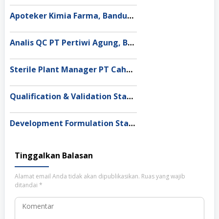
Apoteker Kimia Farma, Bandung Barat
Analis QC PT Pertiwi Agung, Bekasi
Sterile Plant Manager PT Cahaya Mandiri Farma, Bogor
Qualification & Validation Staff PT Pharos Indonesia, Tangerang
Development Formulation Staff PT Rohto Laboratories Indonesia, Bandung Barat
Tinggalkan Balasan
Alamat email Anda tidak akan dipublikasikan.
Ruas yang wajib
ditandai
*