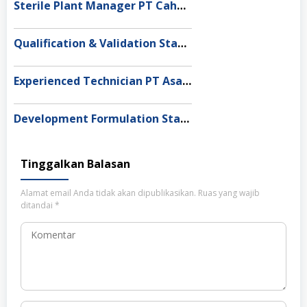
Sterile Plant Manager PT Cahaya Mandiri Farma, Bogor
Qualification & Validation Staff PT Pharos Indonesia, Tangerang
Experienced Technician PT Asahimas Chemical, Serang
Development Formulation Staff PT Rohto Laboratories Indonesia, Bandung Barat
Tinggalkan Balasan
Alamat email Anda tidak akan dipublikasikan.
Ruas yang wajib
ditandai
*