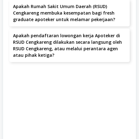
Apakah Rumah Sakit Umum Daerah (RSUD)
proses rekrutmen Apoteker di RSUD Cengkareng, baik
Cengkareng membuka kesempatan bagi fresh
langsung maupun tidak langsung. Proses rekrutmen
graduate apoteker untuk melamar pekerjaan?
sepenuhnya gratis dan transparan.
Ya, RSUD Cengkareng terbuka untuk lamaran apoteker
Apakah pendaftaran lowongan kerja Apoteker di
fresh graduate, kamu bisa coba!
RSUD Cengkareng dilakukan secara langsung oleh
RSUD Cengkareng, atau melalui perantara agen
atau pihak ketiga?
Kamu daftar langsung, ya! RSUD Cengkareng, tanpa agen
atau pihak ketiga. Sistem rekrutmen resmi, langsung dari
sumbernya.