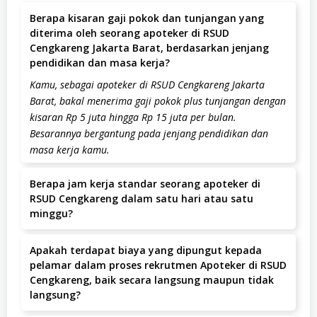
Berapa kisaran gaji pokok dan tunjangan yang
diterima oleh seorang apoteker di RSUD
Cengkareng Jakarta Barat, berdasarkan jenjang
pendidikan dan masa kerja?
Kamu, sebagai apoteker di RSUD Cengkareng Jakarta
Barat, bakal menerima gaji pokok plus tunjangan dengan
kisaran Rp 5 juta hingga Rp 15 juta per bulan.
Besarannya bergantung pada jenjang pendidikan dan
masa kerja kamu.
Berapa jam kerja standar seorang apoteker di
RSUD Cengkareng dalam satu hari atau satu
minggu?
Kamu, calon pelamar Apoteker di RSUD Cengkareng,
Apakah terdapat biaya yang dipungut kepada
harus siap bekerja selama 8 jam per hari atau 40 jam
pelamar dalam proses rekrutmen Apoteker di RSUD
per minggu. Siap?
Cengkareng, baik secara langsung maupun tidak
langsung?
Tidak ada biaya yang dipungut kepada pelamar dalam