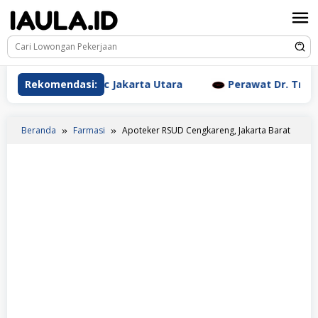
Loncat
ke
konten
tic Clinic Jakarta Utara
Rekomendasi:
Perawat Dr. Triyanti Sundar
Beranda
Farmasi
Apoteker RSUD Cengkareng, Jakarta Barat