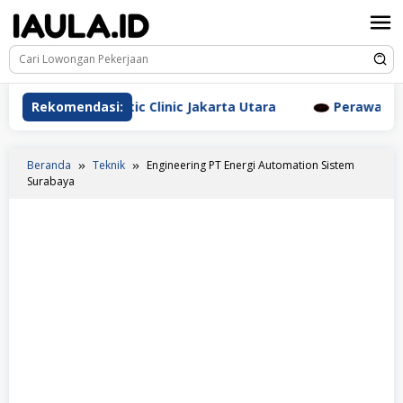
Loncat
ke
konten
rm Aesthetic Clinic Jakarta Utara
Rekomendasi:
Perawat Dr. Triyan
Beranda
Teknik
Engineering PT Energi Automation Sistem
Surabaya