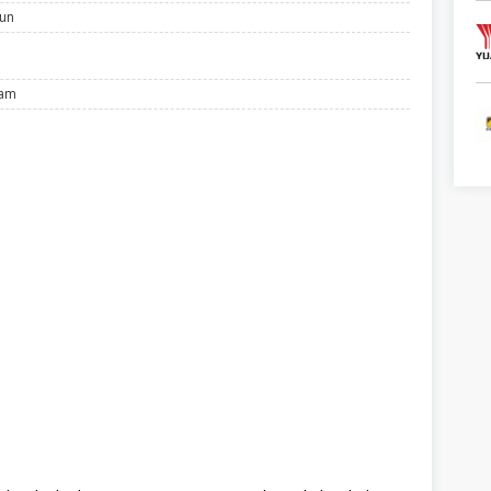
hun
lam