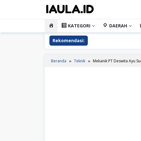
Loncat
ke
konten
HOME
KATEGORI
DAERAH
Rekomendasi:
Beranda
Teknik
Mekanik PT Deswita Ayu S