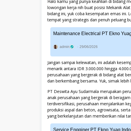
Halo kamu yang punya keahlian di bidang me
lowongan kerja nih buat posisi Mekanik Ala
bidang ini, yuk coba kesempatan emas ini. L
tempat yang strategis dan penuh peluang 
Maintenance Electrical PT Ekno Yua
admin
29/06/2026
Jangan sampai kelewatan, ini adalah kesemp
menarik antara IDR 3.000.000 hingga 4.000
perusahaan yang bergerak di bidang alat be
dan berkembang bersama. Yuk, simak lebih l
PT Deswita Ayu Sudarmala merupakan perus
anak perusahaan yang bergerak di beragam se
terdiversifikasi, perusahaan menjalankan keg
produksi aspal dan beton, agrowisata, sert
yang berkelanjutan dan memberikan nilai t
Service Engginer PT Ekno Yuag Indo