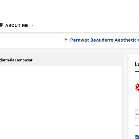
ABOUT ME
Perawat Beauderm Aesthetic Clinic Jakarta U
udarmala Denpasar
L