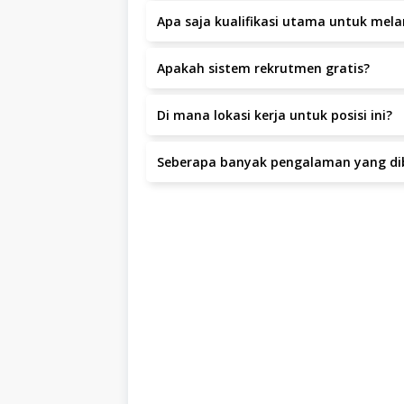
Apa saja kualifikasi utama untuk melam
-Pendidikan minimal SMK Teknik Mesin atau
Apakah sistem rekrutmen gratis?
bidang mekanik alat berat. -Kemampuan 
bekerja di bawah tekanan dan memiliki inisi
Ya, seluruh proses rekrutmen di PT Deswit
Di mana lokasi kerja untuk posisi ini?
Lokasi kerja berada di Jalan Tunjung Sari
Seberapa banyak pengalaman yang dib
Pengalaman yang dibutuhkan adalah minim