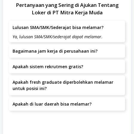
Pertanyaan yang Sering di Ajukan Tentang
Loker di PT Mitra Kerja Muda
Lulusan SMA/SMK/Sederajat bisa melamar?
Ya, lulusan SMA/SMK/sederajat dapat melamar.
Bagaimana jam kerja di perusahaan ini?
Jam kerja yang berlaku adalah Senin- Sabtu (09.00-
Apakah sistem rekrutmen gratis?
17.00).
Ya, seluruh proses rekrutmen di PT Mitra Kerja Muda
Apakah fresh graduate diperbolehkan melamar
tidak dipungut biaya apapun.
untuk posisi ini?
Posisi ini lebih diutamakan untuk kandidat dengan
Apakah di luar daerah bisa melamar?
pengalaman.
Ya, pelamar dari luar daerah dipersilakan melamar
selama bersedia bekerja di Mega Mall Ciputat Blok F20
dan F21, Banten, Tangerang Selatan.