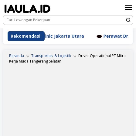
Loncat
ke
konten
esthetic Clinic Jakarta Utara
Rekomendasi:
Perawat Dr. Triyanti Su
Beranda
Transportasi & Logistik
Driver Operational PT Mitra
Kerja Muda Tangerang Selatan