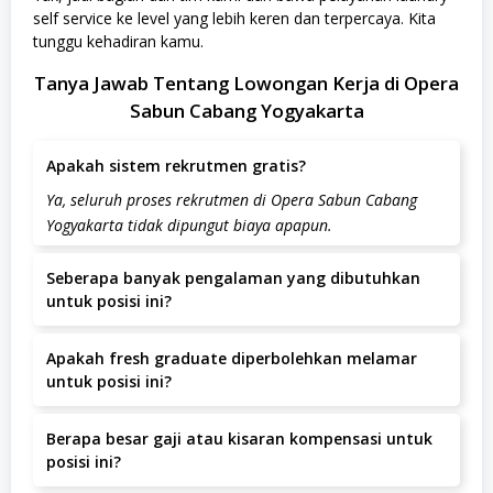
self service ke level yang lebih keren dan terpercaya. Kita
tunggu kehadiran kamu.
Tanya Jawab Tentang Lowongan Kerja di Opera
Sabun Cabang Yogyakarta
Apakah sistem rekrutmen gratis?
Ya, seluruh proses rekrutmen di Opera Sabun Cabang
Yogyakarta tidak dipungut biaya apapun.
Seberapa banyak pengalaman yang dibutuhkan
untuk posisi ini?
Pengalaman yang dibutuhkan adalah minimal Fresh
Apakah fresh graduate diperbolehkan melamar
Graduate.
untuk posisi ini?
Posisi ini lebih diutamakan untuk kandidat dengan
Berapa besar gaji atau kisaran kompensasi untuk
pengalaman.
posisi ini?