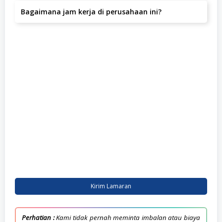
Kisaran gaji adalah IDR 1.800.000 – 2.500.000 per bulan.
Bagaimana jam kerja di perusahaan ini?
Jam kerja yang berlaku adalah .
Kirim Lamaran
Perhatian :
Kami tidak pernah meminta imbalan atau biaya