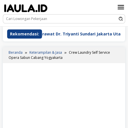
Loncat
ke
konten
a
Rekomendasi:
Perawat Dr. Triyanti Sundari Jakarta Utara
W
Beranda
Keterampilan & Jasa
Crew Laundry Self Service
Opera Sabun Cabang Yogyakarta