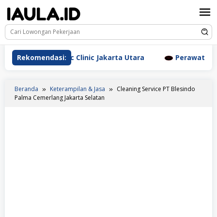
Loncat
ke
konten
m Aesthetic Clinic Jakarta Utara
Rekomendasi:
Perawat Dr. Triyanti
Beranda
Keterampilan & Jasa
Cleaning Service PT Blesindo
Palma Cemerlang Jakarta Selatan