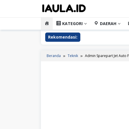
Loncat
ke
konten
HOME
KATEGORI
DAERAH
Rekomendasi:
Beranda
Teknik
Admin Sparepart Jet Auto F