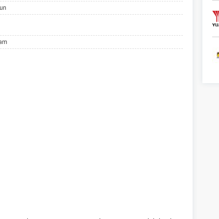
hun
lam