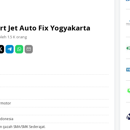
t Jet Auto Fix Yogyakarta
oleh 1.5 K orang
rmotor
ndonesia
n ijazah SMA/SMK Sederajat.