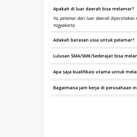
Apakah di luar daerah bisa melamar?
Ya, pelamar dari luar daerah dipersilakan
Yogyakarta.
Adakah batasan usia untuk pelamar?
Batas usia pelamar adalah tahun.
Lulusan SMA/SMK/Sederajat bisa mela
Ya, lulusan SMA/SMK/sederajat dapat mela
Apa saja kualifikasi utama untuk melam
Kamu lulusan minimal SMK, apalagi kalau da
Bagaimana jam kerja di perusahaan in
pengalaman kerja minimal 1 tahun sebagai
otomotif.Pastinya, kamu bersedia ditempatka
Jam kerja yang berlaku adalah .
Yogyakarta.Kamu orang yang teliti, juju…