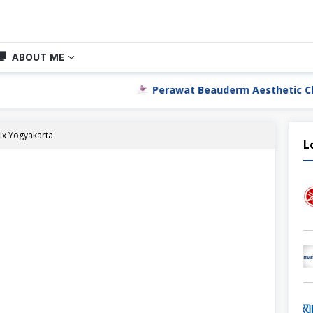
ABOUT ME
Perawat Beauderm Aesthetic Clinic Jakarta Uta
ix Yogyakarta
L