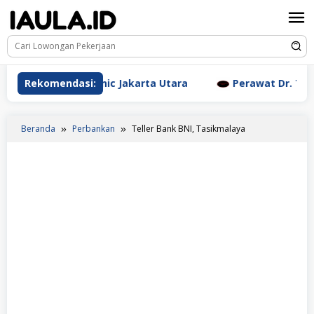
Loncat
ke
konten
etic Clinic Jakarta Utara
Rekomendasi:
Perawat Dr. Triyanti Sunda
Beranda
Perbankan
Teller Bank BNI, Tasikmalaya