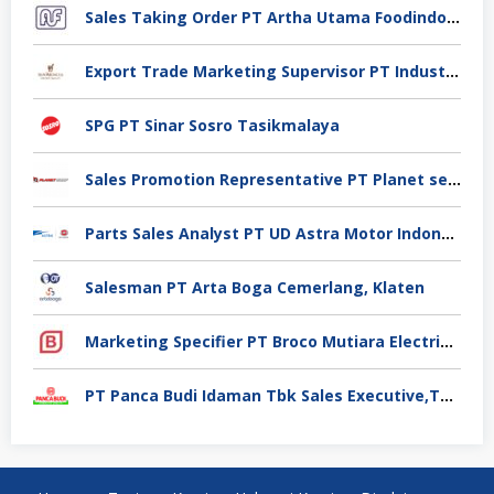
Sales Taking Order PT Artha Utama Foodindo Tangerang
Export Trade Marketing Supervisor PT Industri Jamu Dan Farmasi Sido Muncul Tbk, Jakarta
SPG PT Sinar Sosro Tasikmalaya
Sales Promotion Representative PT Planet selancar Mandiri, Pontianak
Parts Sales Analyst PT UD Astra Motor Indonesia, Jakarta Utara
Salesman PT Arta Boga Cemerlang, Klaten
Marketing Specifier PT Broco Mutiara Electrical Industry, Tangerang
PT Panca Budi Idaman Tbk Sales Executive,Tangerang