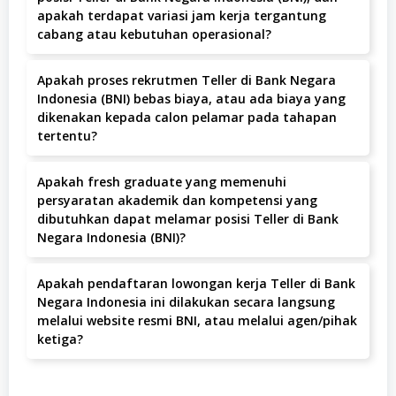
apakah terdapat variasi jam kerja tergantung
cabang atau kebutuhan operasional?
Kamu harus siap bekerja sekitar 8 jam per hari, atau
Apakah proses rekrutmen Teller di Bank Negara
sekitar 40 jam per minggu sebagai Teller BNI. Namun,
Indonesia (BNI) bebas biaya, atau ada biaya yang
ingat ya, jam kerja bisa fleksibel tergantung cabang dan
dikenakan kepada calon pelamar pada tahapan
kebutuhan operasional, jadi siap-siap lembur!
tertentu?
Ya, proses rekrutmen Teller di Bank Negara Indonesia
Apakah fresh graduate yang memenuhi
(BNI) sepenuhnya gratis; tidak ada biaya yang dikenakan
persyaratan akademik dan kompetensi yang
kepada pelamar pada tahapan apa pun. Semua biaya
dibutuhkan dapat melamar posisi Teller di Bank
yang diminta adalah penipuan.
Negara Indonesia (BNI)?
Ya, kamu bisa melamar! BNI terbuka untuk fresh
Apakah pendaftaran lowongan kerja Teller di Bank
graduate berkualitas.
Negara Indonesia ini dilakukan secara langsung
melalui website resmi BNI, atau melalui agen/pihak
ketiga?
Kamu harus mendaftar langsung via situs resmi BNI, ya!
Hindari agen atau pihak ketiga, agar terhindar dari