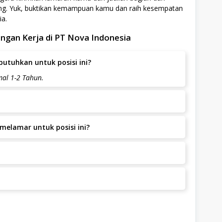
ng. Yuk, buktikan kemampuan kamu dan raih kesempatan
ia.
ngan Kerja di PT Nova Indonesia
utuhkan untuk posisi ini?
al 1-2 Tahun.
 melamar selama bersedia bekerja di JL. RAYA SOLO
melamar untuk posisi ini?
LALI, Boyolali, Boyolali.
t dengan pengalaman.
MARANG KM. 26, GENTAN MOJOSONGO BOYOLALI, Boyolali,