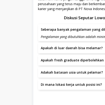
perusahaan yang terus maju dan berkemba
karier yang menjanjikan di PT Nova Indones
Diskusi Seputar Lowo
Seberapa banyak pengalaman yang dib
Pengalaman yang dibutuhkan adalah minim
Apakah di luar daerah bisa melamar?
Ya, pelamar dari luar daerah dipersilakan
Apakah fresh graduate diperbolehkan 
SEMARANG KM. 26, GENTAN MOJOSONGO BOYO
Posisi ini lebih diutamakan untuk kandida
Adakah batasan usia untuk pelamar?
Batas usia pelamar adalah tahun.
Di mana lokasi kerja untuk posisi ini?
Lokasi kerja berada di JL. RAYA SOLO SE
Boyolali.