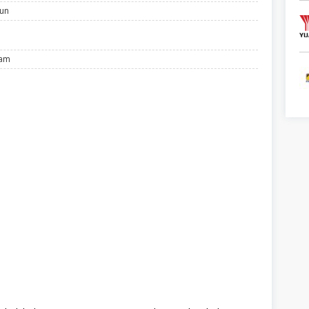
hun
lam