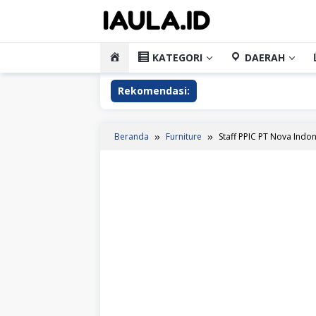
Loncat
ke
konten
HOME
KATEGORI
DAERAH
Rekomendasi:
Beranda
Furniture
Staff PPIC PT Nova Indon