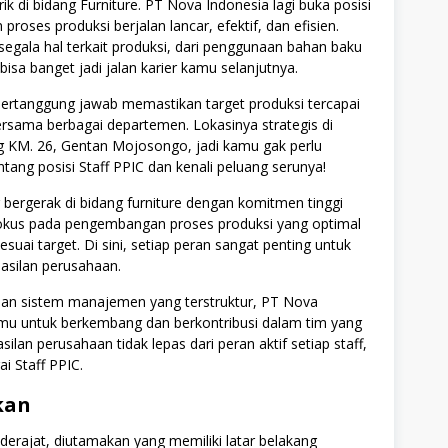
ik di bidang Furniture. PT Nova Indonesia lagi buka posisi
oses produksi berjalan lancar, efektif, dan efisien.
ala hal terkait produksi, dari penggunaan bahan baku
 bisa banget jadi jalan karier kamu selanjutnya.
bertanggung jawab memastikan target produksi tercapai
bersama berbagai departemen. Lokasinya strategis di
ng KM. 26, Gentan Mojosongo, jadi kamu gak perlu
tentang posisi Staff PPIC dan kenali peluang serunya!
bergerak di bidang furniture dengan komitmen tinggi
erfokus pada pengembangan proses produksi yang optimal
esuai target. Di sini, setiap peran sangat penting untuk
asilan perusahaan.
an sistem manajemen yang terstruktur, PT Nova
u untuk berkembang dan berkontribusi dalam tim yang
ilan perusahaan tidak lepas dari peran aktif setiap staff,
i Staff PPIC.
kan
erajat, diutamakan yang memiliki latar belakang