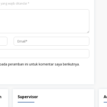
 yang wajib ditandai
*
pada peramban ini untuk komentar saya berikutnya.
n
Supervisor
A