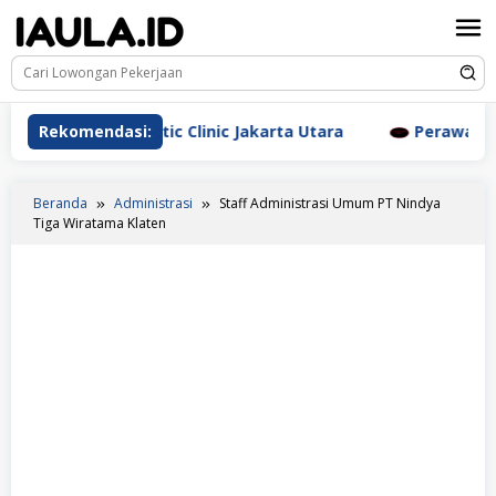
Loncat
ke
konten
rm Aesthetic Clinic Jakarta Utara
Rekomendasi:
Perawat Dr. Triyan
Beranda
Administrasi
Staff Administrasi Umum PT Nindya
Tiga Wiratama Klaten