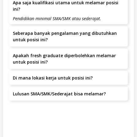
Apa saja kualifikasi utama untuk melamar posisi
ini?
Pendidikan minimal SMA/SMK atau sederajat.
Seberapa banyak pengalaman yang dibutuhkan
untuk posisi ini?
Pengalaman yang dibutuhkan adalah minimal 1-2 Tahun.
Apakah fresh graduate diperbolehkan melamar
untuk posisi ini?
Posisi ini lebih diutamakan untuk kandidat dengan
Di mana lokasi kerja untuk posisi ini?
pengalaman.
Lokasi kerja berada di Jl. Raya Barat II/80 Wedi, Klaten,
Lulusan SMA/SMK/Sederajat bisa melamar?
Jawa Tengah, Klaten, Klaten.
Ya, lulusan SMA/SMK/sederajat dapat melamar.