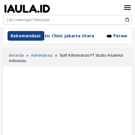
Loncat
ke
konten
erm Aesthetic Clinic Jakarta Utara
Rekomendasi:
Perawat Dr. Triya
Beranda
Administrasi
Staff Administrasi PT Studio Artalenta
Indonesia