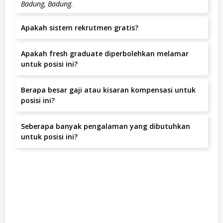
Badung, Badung.
Apakah sistem rekrutmen gratis?
Ya, seluruh proses rekrutmen di PT Studio Artalenta
Apakah fresh graduate diperbolehkan melamar
Indonesia tidak dipungut biaya apapun.
untuk posisi ini?
Posisi ini lebih diutamakan untuk kandidat dengan
Berapa besar gaji atau kisaran kompensasi untuk
pengalaman.
posisi ini?
Informasi gaji akan disampaikan pada tahap wawancara.
Seberapa banyak pengalaman yang dibutuhkan
untuk posisi ini?
Pengalaman yang dibutuhkan adalah minimal 1-2 Tahun.