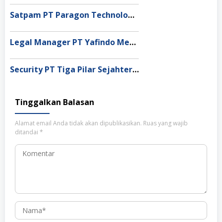
Satpam PT Paragon Technology and Innovation Jakarta
Legal Manager PT Yafindo Mega Permata, Jakarta Barat
Security PT Tiga Pilar Sejahtera Food Tbk, Tangerang
Tinggalkan Balasan
Alamat email Anda tidak akan dipublikasikan.
Ruas yang wajib
ditandai
*