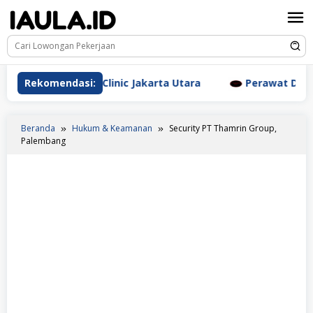
Loncat
ke
konten
esthetic Clinic Jakarta Utara
Rekomendasi:
Perawat Dr. Triyanti S
Beranda
Hukum & Keamanan
Security PT Thamrin Group,
Palembang