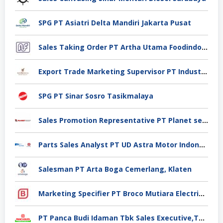
SPG PT Asiatri Delta Mandiri Jakarta Pusat
Sales Taking Order PT Artha Utama Foodindo Tangerang
Export Trade Marketing Supervisor PT Industri Jamu Dan Farmasi Sido Muncul Tbk, Jakarta
SPG PT Sinar Sosro Tasikmalaya
Sales Promotion Representative PT Planet selancar Mandiri, Pontianak
Parts Sales Analyst PT UD Astra Motor Indonesia, Jakarta Utara
Salesman PT Arta Boga Cemerlang, Klaten
Marketing Specifier PT Broco Mutiara Electrical Industry, Tangerang
PT Panca Budi Idaman Tbk Sales Executive,Tangerang