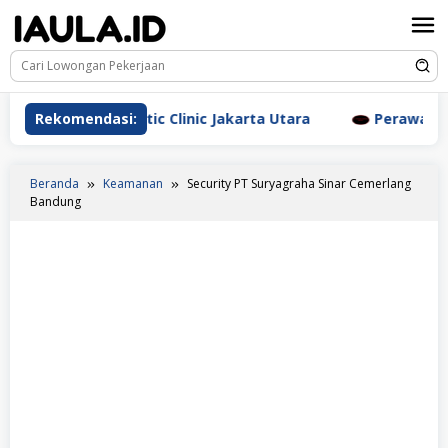
Loncat
ke
konten
rm Aesthetic Clinic Jakarta Utara
Rekomendasi:
Perawat Dr. Triyan
Beranda
Keamanan
Security PT Suryagraha Sinar Cemerlang
Bandung