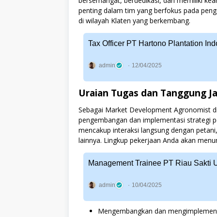
bersemangat, berdedikasi, dan memiliki kea
penting dalam tim yang berfokus pada peng
di wilayah Klaten yang berkembang.
Tax Officer PT Hartono Plantation Ind
admin
12/04/2025
Uraian Tugas dan Tanggung J
Sebagai Market Development Agronomist di
pengembangan dan implementasi strategi pem
mencakup interaksi langsung dengan petani, 
lainnya. Lingkup pekerjaan Anda akan menuntu
Management Trainee PT Riau Sakti Unit
admin
10/04/2025
Mengembangkan dan mengimplementas