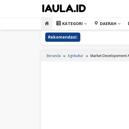
Loncat
ke
konten
HOME
KATEGORI
DAERAH
Rekomendasi:
Beranda
Agrikultur
Market Developement A