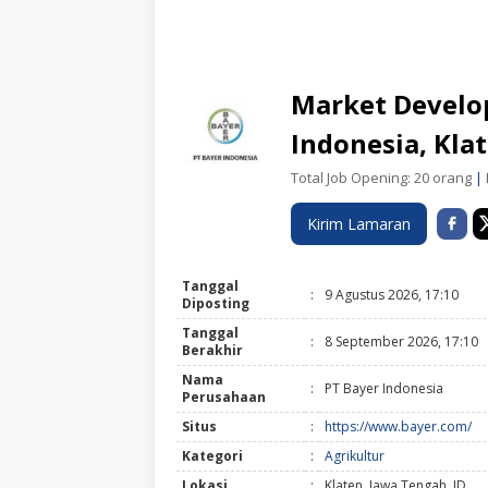
Market Develo
Indonesia, Kla
Total Job Opening: 20 orang
|
Kirim Lamaran
Tanggal
:
9 Agustus 2026, 17:10
Diposting
Tanggal
:
8 September 2026, 17:10
Berakhir
Nama
:
PT Bayer Indonesia
Perusahaan
Situs
:
https://www.bayer.com/
Kategori
:
Agrikultur
Lokasi
:
Klaten, Jawa Tengah, ID