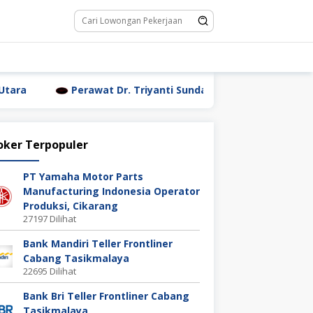
erawat Dr. Triyanti Sundari Jakarta Utara
Waiter / Wa
oker Terpopuler
PT Yamaha Motor Parts
Manufacturing Indonesia Operator
Produksi, Cikarang
27197 Dilihat
Bank Mandiri Teller Frontliner
Cabang Tasikmalaya
22695 Dilihat
Bank Bri Teller Frontliner Cabang
Tasikmalaya