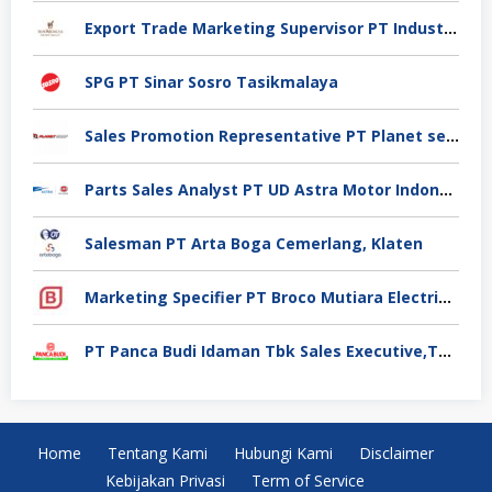
Export Trade Marketing Supervisor PT Industri Jamu Dan Farmasi Sido Muncul Tbk, Jakarta
SPG PT Sinar Sosro Tasikmalaya
Sales Promotion Representative PT Planet selancar Mandiri, Pontianak
Parts Sales Analyst PT UD Astra Motor Indonesia, Jakarta Utara
Salesman PT Arta Boga Cemerlang, Klaten
Marketing Specifier PT Broco Mutiara Electrical Industry, Tangerang
PT Panca Budi Idaman Tbk Sales Executive,Tangerang
Home
Tentang Kami
Hubungi Kami
Disclaimer
Kebijakan Privasi
Term of Service