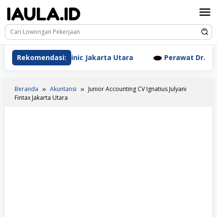
Loncat
ke
konten
sthetic Clinic Jakarta Utara
Rekomendasi:
Perawat Dr. Triyanti Su
Beranda
Akuntansi
Junior Accounting CV Ignatius Julyani
Fintax Jakarta Utara