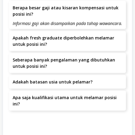
Berapa besar gaji atau kisaran kompensasi untuk
posisi ini?
Informasi gaji akan disampaikan pada tahap wawancara.
Apakah fresh graduate diperbolehkan melamar
untuk posisi ini?
Posisi ini lebih diutamakan untuk kandidat dengan
Seberapa banyak pengalaman yang dibutuhkan
pengalaman.
untuk posisi ini?
Pengalaman yang dibutuhkan adalah minimal 1-2 Tahun.
Adakah batasan usia untuk pelamar?
Batas usia pelamar adalah 27 tahun.
Apa saja kualifikasi utama untuk melamar posisi
ini?
Kamu adalah lulusan D3 atau S1 dari jurusan Akuntansi,
Perpajakan atau bidang lain yang relevan. Fresh
graduate dipersilakan banget buat melamar! Punya
pengalaman kerja maksimal 1 tahun bakal jadi nilai