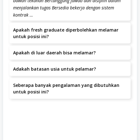
bawah tekanan Bertanggung jawab dan disiplin dalam
menjalankan tugas Bersedia bekerja dengan sistem
kontrak …
Apakah fresh graduate diperbolehkan melamar
untuk posisi ini?
Posisi ini lebih diutamakan untuk kandidat dengan
Apakah di luar daerah bisa melamar?
pengalaman.
Ya, pelamar dari luar daerah dipersilakan melamar
Adakah batasan usia untuk pelamar?
selama bersedia bekerja di Setrasari Mall B3 no 53,
Bandung Kota, Bandung Kota.
Batas usia pelamar adalah tahun.
Seberapa banyak pengalaman yang dibutuhkan
untuk posisi ini?
Pengalaman yang dibutuhkan adalah minimal 1-2 Tahun.