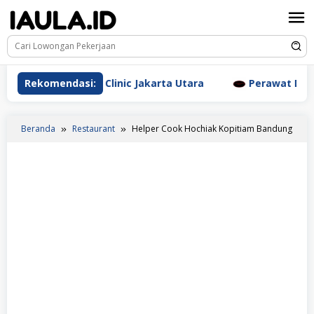
Loncat
ke
konten
 Aesthetic Clinic Jakarta Utara
Rekomendasi:
Perawat Dr. Triyanti 
Beranda
Restaurant
Helper Cook Hochiak Kopitiam Bandung